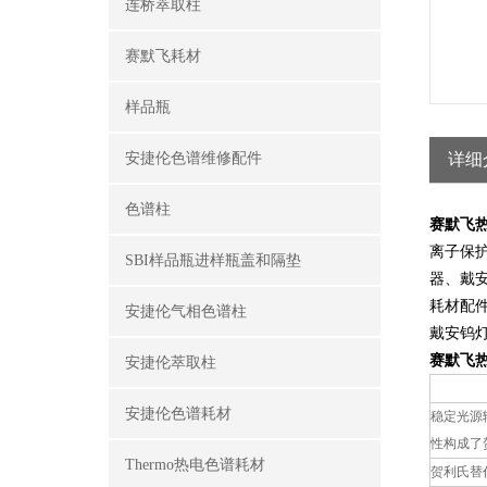
连桥萃取柱
赛默飞耗材
样品瓶
安捷伦色谱维修配件
详细
色谱柱
赛默飞热
离子保
SBI样品瓶进样瓶盖和隔垫
器、戴
耗材配
安捷伦气相色谱柱
戴安钨
赛默飞热
安捷伦萃取柱
安捷伦色谱耗材
稳定光源
性构成了
Thermo热电色谱耗材
贺利氏替