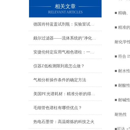
相关文章
RELEVANT ARTICLES
■ 精确
德国肖特蓝盖试剂瓶：实验室试剂储存与样本管理的全球黄金标准
■ 精准
颇尔过滤器——流体系统的“净化卫士”
耐化学
安捷伦特定应用气相色谱柱：一站式解决复杂分析难题
■ 符合 I
仪器Z低检测限到底怎么做？
■ 耐水性符
气相分析操作条件的确定方法
■ 耐酸性符
美国PE光谱耗材：精准分析的得力助手
■ 耐碱性符
毛细管色谱柱有哪些优点？
耐热性
热电石墨管：高温熔炼的科技之火
■可达 +5