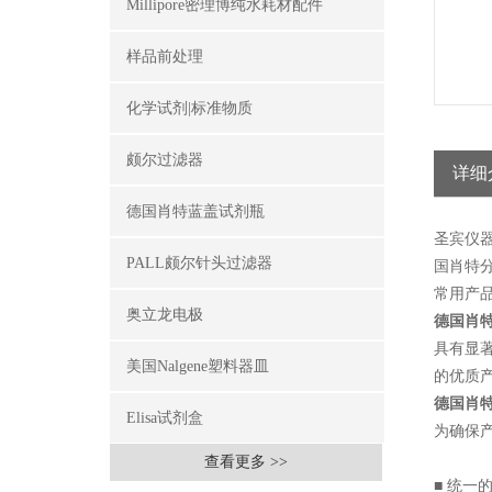
Millipore密理博纯水耗材配件
样品前处理
化学试剂|标准物质
颇尔过滤器
详细
德国肖特蓝盖试剂瓶
圣宾仪
PALL颇尔针头过滤器
国肖特
常用产
奥立龙电极
德国肖
具有显著
美国Nalgene塑料器皿
的优质产
德国肖
Elisa试剂盒
为确保
查看更多 >>
■ 