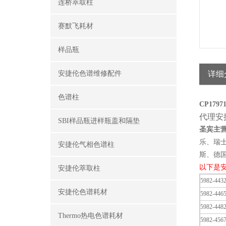
连桥萃取柱
赛默飞耗材
样品瓶
安捷伦色谱维修配件
详细
色谱柱
CP17
代理安
SBI样品瓶进样瓶盖和隔垫
圣宾主
乐、瑞
安捷伦气相色谱柱
斯、德国
以下是
安捷伦萃取柱
5982-443
安捷伦色谱耗材
5982-446
5982-448
Thermo热电色谱耗材
5982-456