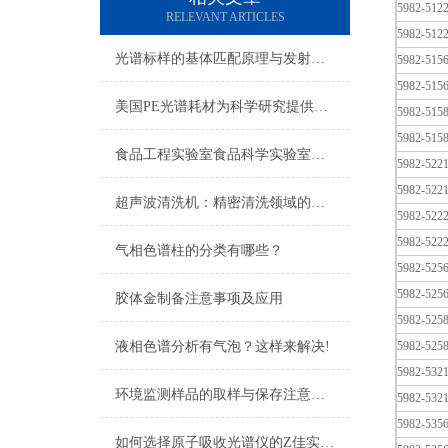
5982-512
RELEVANT ARTICLES
5982-512
光谱标样的基体匹配原理与发射吸收定量校准应用
5982-515
5982-515
美国PE光谱耗材为科学研究提供有效的支持
5982-515
5982-515
食品工程实验室食品科学实验室仪器配置清单
5982-522
5982-522
超声波清洗机：精密清洗领域的静音能手
5982-522
5982-522
气相色谱柱的分类有哪些？
5982-525
5982-525
胶体金制备注意事项及应用
5982-525
液相色谱分析有气泡？这样来解决!
5982-525
5982-532
环境监测样品的取样与保存注意事项（一）
5982-532
5982-535
如何选择原子吸收光谱仪的Z佳实验条件？