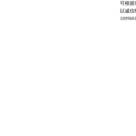
可根据
以诚信
109960