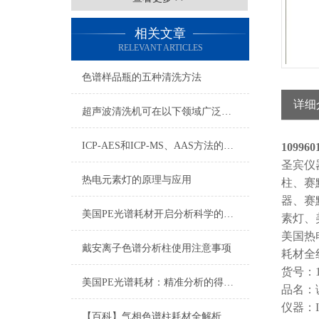
相关文章
RELEVANT ARTICLES
色谱样品瓶的五种清洗方法
详细
超声波清洗机可在以下领域广泛应用
ICP-AES和ICP-MS、AAS方法的比较
109960
圣宾仪
热电元素灯的原理与应用
柱、赛
器、赛
美国PE光谱耗材开启分析科学的新篇章
素灯、
美国热
戴安离子色谱分析柱使用注意事项
耗材全
货号：10
美国PE光谱耗材：精准分析的得力助手
品名：
仪器：I
【百科】气相色谱柱耗材全解析：从固定相到柱材质的选择指南