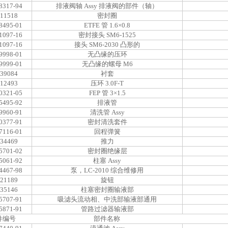
8317-94
排液阀轴 Assy 排液阀的部件（轴）
-11518
密封圈
8495-01
ETFE 管 1.6×0.8
1097-16
密封接头 SM6-1525
1097-16
接头 SM6-2030 凸形的
9998-01
无凸缘的压环
9999-01
无凸缘的螺母 M6
-39084
衬套
-12493
压环 3.0F-T
0321-05
FEP 管 3×1.5
5495-92
排液管
9960-91
清洗管 Assy
0377-91
密封清洗套件
7116-01
回程弹簧
-34469
推力
5701-02
密封圈绝缘层
5061-92
柱塞 Assy
4467-98
泵，LC-2010 综合维修用
-21189
旋钮
-35146
柱塞密封圈输液部
5707-91
吸滤头流动相、中洗部输液部通用
5871-91
管路过滤器输液部
件编号
部件名称