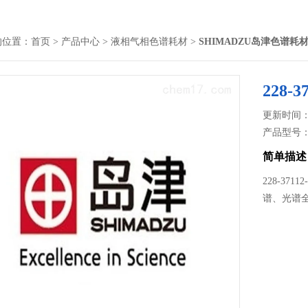
的位置：
首页
>
产品中心
>
液相气相色谱耗材
>
SHIMADZU岛津色谱耗
228
更新时间： 2
产品型号
简单描述
228-3
谱、光谱