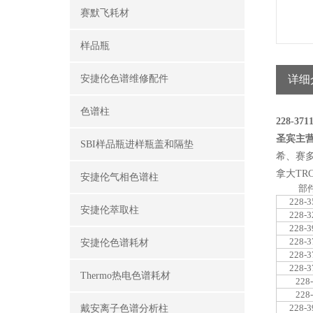
赛默飞耗材
样品瓶
安捷伦色谱维修配件
详细
色谱柱
228-3
圣宾主
SBI样品瓶进样瓶盖和隔垫
希、赛多
拿大TR
安捷伦气相色谱柱
部
228-3
安捷伦萃取柱
228-3
228-3
228-3
安捷伦色谱耗材
228-3
228-3
Thermo热电色谱耗材
228
228
228-3
戴安离子色谱分析柱