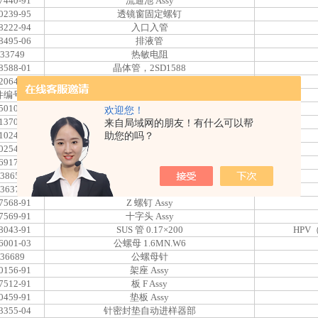
7440-91
流通池 Assy
0239-95
透镜窗固定螺钉
8222-94
入口入管
8495-06
排液管
-33749
热敏电阻
8588-01
晶体管，2SD1588
2064-13
恒温器，67LO70
件编号
部件名称
5010-91
计量泵用柱塞 Assy
欢迎您！
1370-91
定量环
来自局域网的朋友！有什么可以帮
1024-91
针
助您的吗？
0254-91
定子 Assy
6917-01
定子 5PV
-38654
密封件 5PV
-36376
缝隙
7568-91
Z 螺钉 Assy
7569-91
十字头 Assy
8043-91
SUS 管 0.17×200
HPV
6001-03
公螺母 1.6MN.W6
-36689
公螺母针
0156-91
架座 Assy
7512-91
板 F Assy
0459-91
垫板 Assy
3355-04
针密封垫自动进样器部