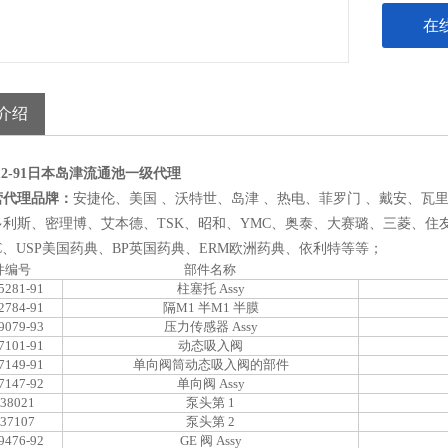
在
介绍
7112-91日本岛津流通池一级代理
营代理品牌：
安捷伦
、
美国
、
沃特世
、
岛津
、
热电
、
菲罗门
、
戴安
、
瓦
利斯、密理博、艾本德、TSK、昭和、YMC、奥泰、大赛璐、三菱、住友
C、USP美国药典、BP英国药典、ERM欧洲药典、依利特等
等；
件编号
部件名称
5281-91
柱塞托 Assy
2784-91
隔M1 半M1 半膜
9079-93
压力传感器 Assy
7101-91
动态吸入阀
7149-91
单向阀筒动态吸入阀的部件
7147-92
单向阀 Assy
-38021
泵头第 1
-37107
泵头第 2
9476-92
GE 阀 Assy