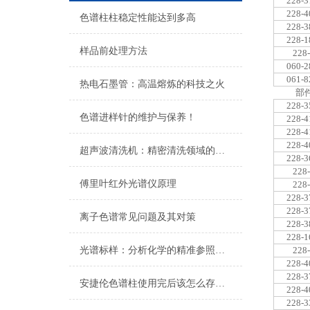
228-3
228-4
色谱柱柱稳定性能达到多高
228-3
228-1
样品前处理方法
228
060-2
061-8
热电石墨管：高温熔炼的科技之火
部
228-3
色谱进样针的维护与保养！
228-4
228-4
228-4
超声波清洗机：精密清洗领域的静音能手
228-3
228
傅里叶红外光谱仪原理
228
228-3
228-3
离子色谱常见问题及其对策
228-3
228-1
光谱标样：分析化学的精准参照与品质控制
228
228-4
228-3
安捷伦色谱柱使用完后该怎么存放？
228-4
228-3