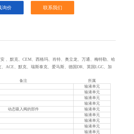
线询价
联系我们
里安
、
默克
、CEM、
西格玛
、
肖特
、
奥立龙、万通、梅特勒
、哈
、ACE、默克、瑞斯泰克、爱马斯、德国DR、英国LGC、加
备注
所属
输液单元
输液单元
输液单元
输液单元
动态吸入阀的部件
输液单元
输液单元
输液单元
输液单元
输液单元