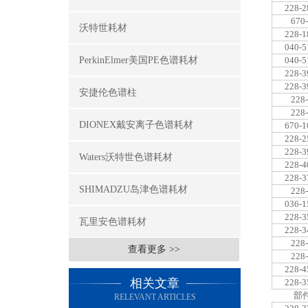
228-2
670
沃特世耗材
228-1
040-5
PerkinElmer美国PE色谱耗材
040-5
228-3
228-3
安捷伦色谱柱
228
228
DIONEX戴安离子色谱耗材
670-1
228-2
228-3
Waters沃特世色谱耗材
228-4
228-3
SHIMADZU岛津色谱耗材
228
036-1
228-3
瓦里安色谱耗材
228-3
228
查看更多 >>
228
228-4
相关文章
228-3
部
RELEVANT ARTICLES