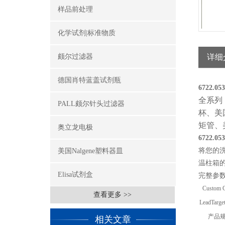
样品前处理
化学试剂|标准物质
颇尔过滤器
详细
德国肖特蓝盖试剂瓶
6722.0
全系列
PALL颇尔针头过滤器
杯、美
矩管、
奥立龙电极
6722.0
将您的洗脱
美国Nalgene塑料器皿
温柱箱
Elisa试剂盒
完整参数
Custom 
查看更多 >>
LeadTarge
产品
相关文章