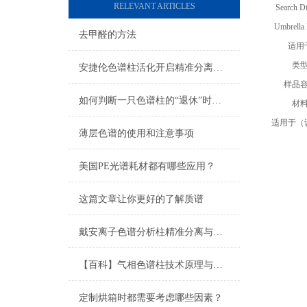
RELEVANT ARTICLES
Search D
Umbrella
去甲醛的方法
适用
类
安捷伦色谱柱活化开启精准分离的关键序章
样品
如何判断一只色谱柱的“退休”时间？
材
适用于（
薄层色谱的使用和注意事项
美国PE光谱耗材都有哪些应用？
这篇文章让你更好的了解质谱
戴安离子色谱分析柱精准分离与灵敏检测离子组分
【百科】气相色谱柱技术原理与分类解析
定制烘箱时都需要考虑哪些因素？