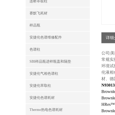
连桥萃取柱
赛默飞耗材
样品瓶
安捷伦色谱维修配件
详细
色谱柱
公司|
常规实
SBI样品瓶进样瓶盖和隔垫
环境试
伦
液相
安捷伦气相色谱柱
材、德
N93013
安捷伦萃取柱
Brown
安捷伦色谱耗材
Brownle
HRes
Thermo热电色谱耗材
Brown