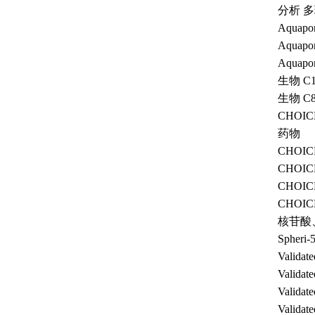
分析 多
Aquap
Aquap
Aqua
生物 C
生物 C
CHOI
药物
CHOI
CHOI
CHOI
CHO
核苷酸
Sphe
Vali
Valid
Valid
Vali