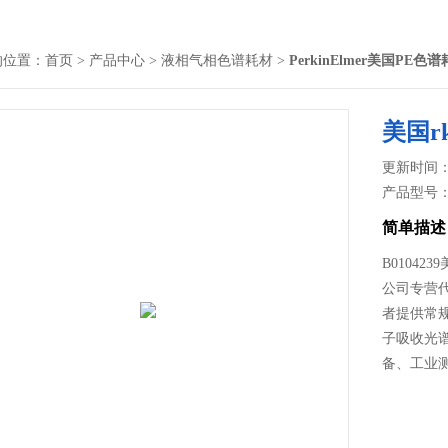
的位置：
首页
>
产品中心
>
液相气相色谱耗材
>
PerkinElmer美国PE色
美国r
更新时间： 2
产品型号
简单描述
B01042
公司专营
者提供常
子吸收光
备、工业