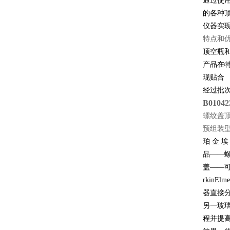
通过使用
的各种
仪器实
特点和
顶空瓶
产品在
现贴合
经过批
B01042
螺纹盖
预组装
珀 金 埃
品——
盖——
rkinEl
器直接
另一玻
程并提