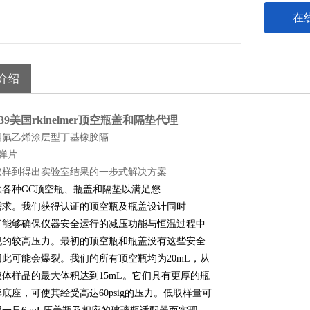
在
介绍
39
美国rkinelmer顶空瓶盖和隔垫代理
四氟乙烯涂层型丁基橡胶隔
/弹片
取样到得出实验室结果的一步式解决方案
种GC顶空瓶、瓶盖和隔垫以满足您
需求。我们获得认证的顶空瓶及瓶盖设计同时
了能够确保仪器安全运行的减压功能与恒温过程中
现的较高压力。最初的顶空瓶和瓶盖没有这些安全
此可能会爆裂。我们的所有顶空瓶均为20mL，从
体样品的最大体积达到15mL。它们具有更厚的瓶
底座，可使其经受高达60psig的压力。低取样量可