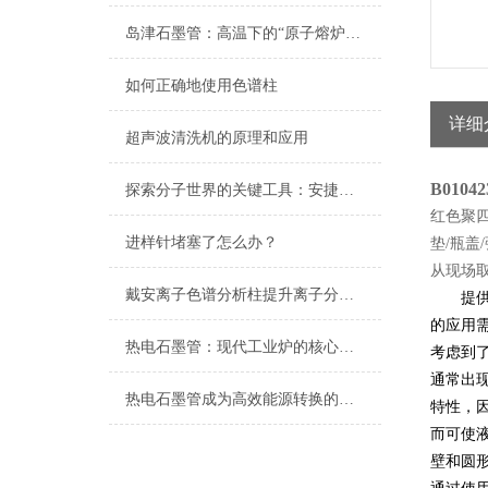
岛津石墨管：高温下的“原子熔炉”，痕量分析的基石
如何正确地使用色谱柱
详细
超声波清洗机的原理和应用
B01042
探索分子世界的关键工具：安捷伦色谱柱的技术优势与应用
红色聚
进样针堵塞了怎么办？
垫/瓶盖
从现场
戴安离子色谱分析柱提升离子分析精度与效率
提供各
的应用
热电石墨管：现代工业炉的核心组件
考虑到
通常出
热电石墨管成为高效能源转换的未来选择
特性，因
而可使液
壁和圆形