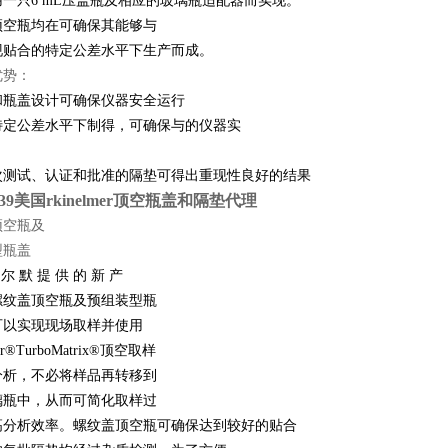
一只6 mL压盖瓶及相应的玻璃瓶适配器而实现。
顶空瓶均在可确保其能够与
现贴合的特定公差水平下生产而成。
优势：
和瓶盖设计可确保仪器安全运行
特定公差水平下制得，可确保与的仪器实
次测试、认证和批准的隔垫可得出重现性良好的结果
39
美国rkinelmer顶空瓶盖和隔垫代理
顶空瓶及
型瓶盖
 尔 默 提 供 的 新 产
螺纹盖顶空瓶及预组装型瓶
可以实现现场取样并使用
mer®TurboMatrix®顶空取样
分析，不必将样品再转移到
璃瓶中，从而可简化取样过
高分析效率。螺纹盖顶空瓶可确保达到较好的贴合