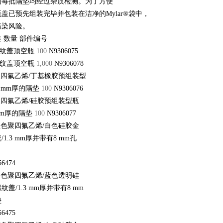
的每批隔垫均经过杂质检测。为了方便
盖已预先组装完毕并包装在洁净的Mylar®袋中，
污染风险。
 数量 部件编号
L螺纹盖顶空瓶
100
N9306075
L螺纹盖顶空瓶
1,000
N9306078
m聚四氟乙烯/丁基橡胶预组装型
2 mm厚的隔垫
100
N9306076
m聚四氟乙烯/硅胶预组装型瓶
 mm厚的隔垫
100
N9306077
m红色聚四氟乙烯/白色硅胶金
1.3 mm厚并带有8 mm孔
56474
m白色聚四氟乙烯/蓝色透明硅
盖/1.3 mm厚并带有8 mm
垫
56475