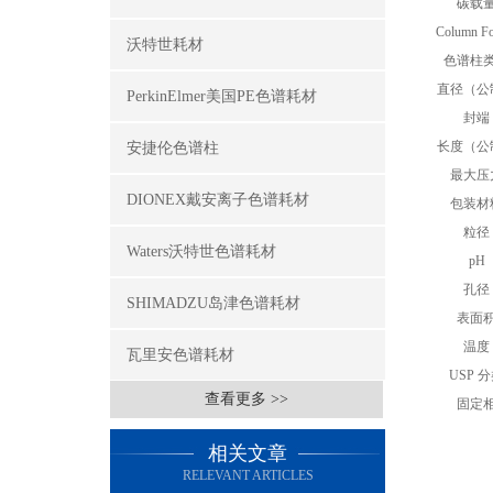
碳载
Column Fo
沃特世耗材
色谱柱
直径（公
PerkinElmer美国PE色谱耗材
封端
长度（公
安捷伦色谱柱
最大压
DIONEX戴安离子色谱耗材
包装材
粒径
Waters沃特世色谱耗材
pH
孔径
SHIMADZU岛津色谱耗材
表面
温度
瓦里安色谱耗材
USP 
查看更多 >>
固定
相关文章
RELEVANT ARTICLES