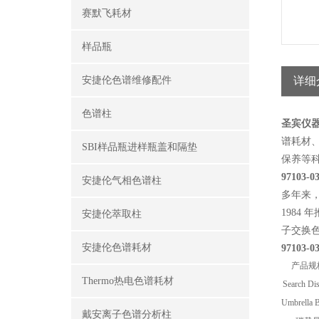
赛默飞耗材
样品瓶
安捷伦色谱维修配件
详细
色谱柱
圣宾仪
谱耗材
SBI样品瓶进样瓶盖和隔垫
保养
等
97103-0
安捷伦气相色谱柱
多年来，T
1984 
安捷伦萃取柱
子交换
安捷伦色谱耗材
97103-0
产品规
Thermo热电色谱耗材
Search Di
Umbrella 
戴安离子色谱分析柱