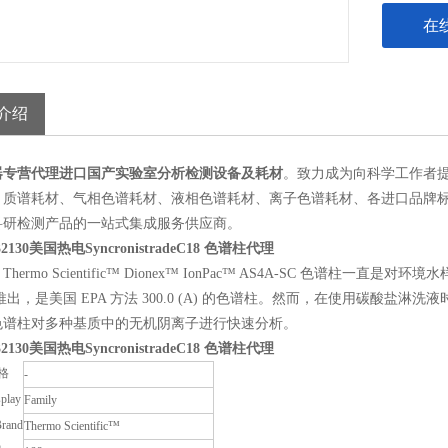
在
介绍
器
专营
代理
进口国产
实验室分析检测设备及耗材
。
致力
成为
向科学工作者
、
质谱耗材、
气相
色谱耗材、
液相
色谱耗材
、
离子色谱耗材、各进口品牌
科研
检测
产品的
一站式集成服务
供应商。
32130
美国热电SyncronistradeC18 色谱柱代理
hermo Scientific™ Dionex™ IonPac™ AS4A-SC 色
年推出，是美国 EPA 方法 300.0 (A) 的色谱柱。然而，在使用碳酸盐淋洗液时，
色谱柱对多种基质中的无机阴离子进行快速分析。
32130
美国热电SyncronistradeC18 色谱柱代理
格
-
splay
Family
Brand
Thermo Scientific™