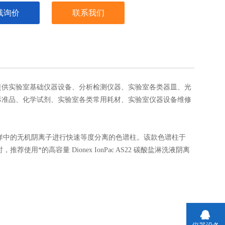
线询价
联系我们
提供实验室基础
仪器
设备
、
分析
检测
仪器、实验室
各类器皿
、
光
标准品、化学
试剂
、
实验室各类常用耗材
、实验室仪器设备维修
谱柱一直是对环境水样中的无机阴离子进行快速等度分离的色谱柱。该款色谱柱于
推荐使用*的高容量 Dionex IonPac AS22 碳酸盐淋洗液阴离