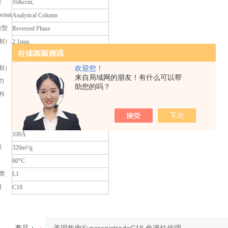
量
16&rcnt;
rmat
Analytical Column
类型
Reversed Phase
制）
2.1mm
Yes
制）
30mm
欢迎您！
来自局域网的朋友！有什么可以帮
力
400bar
助您的吗？
料
Silica, Spherical Fully Porous Ultrapure
3μm
2 to 9
100Å
积
320m²/g
60°C
分类
L1
相
C18