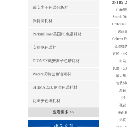
28105-
戴安离子色谱分析柱
产品规
Search Di
沃特世耗材
Umbrella 
碳载
PerkinElmer美国PE色谱耗材
Column Fo
色谱柱
安捷伦色谱柱
直径（公
DIONEX戴安离子色谱耗材
封端
长度（公
Waters沃特世色谱耗材
最大压
包装材
SHIMADZU岛津色谱耗材
粒径
pH
瓦里安色谱耗材
孔径
查看更多 >>
表面
温度
相关文章