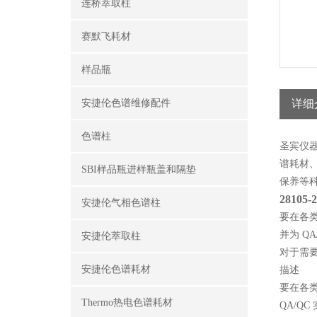
连桥萃取柱
赛默飞耗材
样品瓶
安捷伦色谱维修配件
详细
色谱柱
圣宾仪
谱耗材
SBI样品瓶进样瓶盖和隔垫
保养
等
28105-
安捷伦气相色谱柱
要在各类应
并为 Q
安捷伦萃取柱
对于需要更
安捷伦色谱耗材
描述
要在各类应
Thermo热电色谱耗材
QA/Q