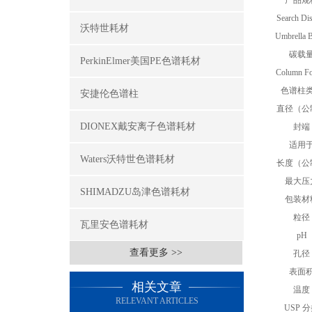
产品规
Search Di
沃特世耗材
Umbrella 
碳载
PerkinElmer美国PE色谱耗材
Column Fo
色谱柱
安捷伦色谱柱
直径（公
DIONEX戴安离子色谱耗材
封端
适用
Waters沃特世色谱耗材
长度（公
最大压
SHIMADZU岛津色谱耗材
包装材
粒径
瓦里安色谱耗材
pH
查看更多 >>
孔径
表面
相关文章
温度
RELEVANT ARTICLES
USP 