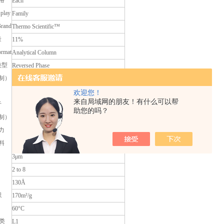
格
Each
splay
Family
Brand
Thermo Scientific™
量
11%
rmat
Analytical Column
类型
Reversed Phase
制）
3mm
Yes
欢迎您！
来自局域网的朋友！有什么可以帮
于
HPLC
助您的吗？
制）
100mm
力
400bar
料
Silica, Spherical Fully Porous Base Deactivated
3μm
2 to 8
130Å
积
170m²/g
60°C
分类
L1