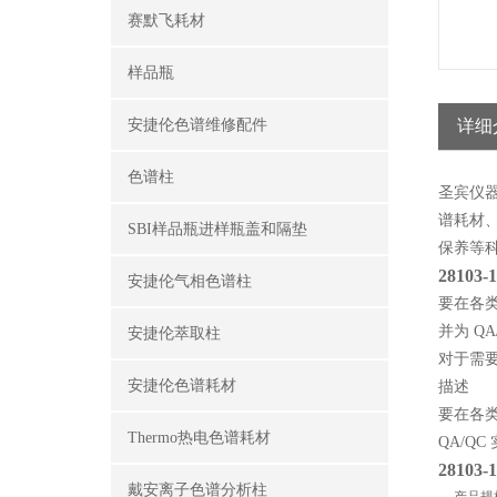
赛默飞耗材
样品瓶
安捷伦色谱维修配件
详细
色谱柱
圣宾仪
谱耗材
SBI样品瓶进样瓶盖和隔垫
保养
等
28103-
安捷伦气相色谱柱
要在各类应
并为 Q
安捷伦萃取柱
对于需要更
安捷伦色谱耗材
描述
要在各类应
Thermo热电色谱耗材
QA/Q
28103-
戴安离子色谱分析柱