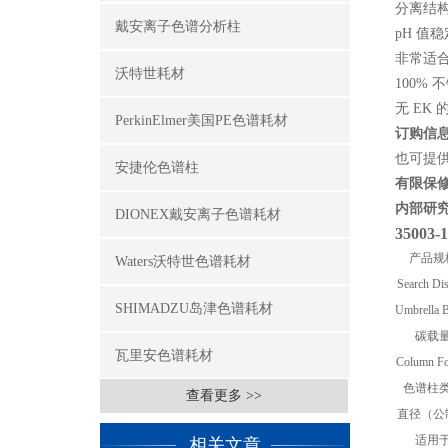
分离结
戴安离子色谱分析柱
pH 值稳
非常适
沃特世耗材
100%
无 EK
PerkinElmer美国PE色谱耗材
订购信
也可提
安捷伦色谱柱
有限保
内部研
DIONEX戴安离子色谱耗材
35003-
产品规
Waters沃特世色谱耗材
Search Di
SHIMADZU岛津色谱耗材
Umbrella 
碳载
瓦里安色谱耗材
Column Fo
色谱柱
查看更多 >>
直径（公
适用
相关文章