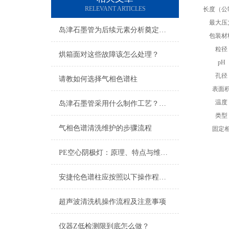
RELEVANT ARTICLES
长度（公
最大压
岛津石墨管为后续元素分析奠定基础
包装材
粒径
烘箱面对这些故障该怎么处理？
pH
孔径
请教如何选择气相色谱柱
表面
温度
岛津石墨管采用什么制作工艺？一文就可以让你看懂
类型
气相色谱清洗维护的步骤流程
固定
PE空心阴极灯：原理、特点与维护指南
安捷伦色谱柱应按照以下操作程序进行维护
超声波清洗机操作流程及注意事项
仪器Z低检测限到底怎么做？