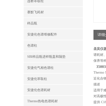
连桥萃取柱
赛默飞耗材
样品瓶
安捷伦色谱维修配件
详细
色谱柱
圣宾仪
谱耗材
SBI样品瓶进样瓶盖和隔垫
保养
等
35003
安捷伦气相色谱柱
Ther
近化合物
安捷伦萃取柱
描述
安捷伦色谱耗材
适用于
对高极
Thermo热电色谱耗材
提供 C