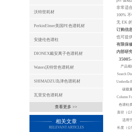
pH 值稳
非常适
沃特世耗材
100%
无 EK
PerkinElmer美国PE色谱耗材
订购信
也可提
安捷伦色谱柱
有限保
内部研
DIONEX戴安离子色谱耗材
35005-
产品规
Waters沃特世色谱耗材
Search Di
SHIMADZU岛津色谱耗材
Umbrella 
碳载
瓦里安色谱耗材
Column Fo
色谱柱
查看更多 >>
直径（公
适用
相关文章
RELEVANT ARTICLES
长度（公