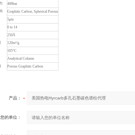
力
400bar
料
Graphitic Carbon, Spherical Porous
5μm
0 to 14
250Å
积
120m²/g
105°C
Analytical Column
相
Porous Graphitic Carbon
产品：
您的单位：