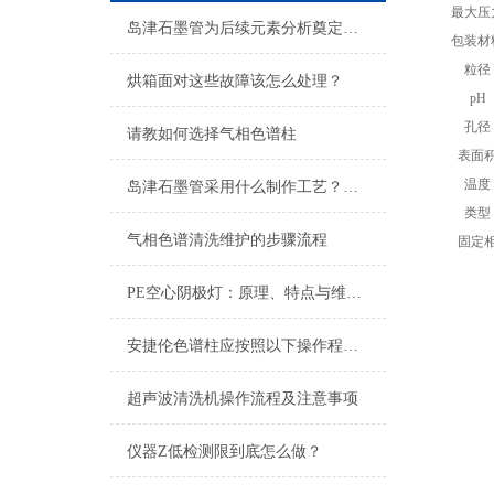
最大压
岛津石墨管为后续元素分析奠定基础
包装材
粒径
烘箱面对这些故障该怎么处理？
pH
孔径
请教如何选择气相色谱柱
表面
温度
岛津石墨管采用什么制作工艺？一文就可以让你看懂
类型
气相色谱清洗维护的步骤流程
固定
PE空心阴极灯：原理、特点与维护指南
安捷伦色谱柱应按照以下操作程序进行维护
超声波清洗机操作流程及注意事项
仪器Z低检测限到底怎么做？