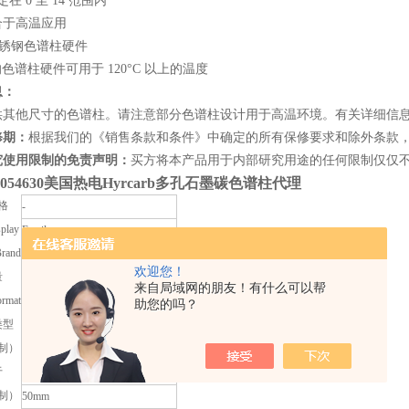
定在 0 至 14 范围内
合于高温应用
 不锈钢色谱柱硬件
 的色谱柱硬件可用于 120°C 以上的温度
息：
供其他尺寸的色谱柱。请注意部分色谱柱设计用于高温环境。有关详细信
修期：
根据我们的《销售条款和条件》中确定的所有保修要求和除外条款，
究使用限制的免责声明：
买方将本产品用于内部研究用途的任何限制仅仅
054630
美国热电Hyrcarb多孔石墨碳色谱柱代理
格
-
splay
Family
Brand
Thermo Scientific™
欢迎您！
量
100%
来自局域网的朋友！有什么可以帮
rmat
Analytical Column
助您的吗？
类型
Reversed Phase
制）
4.6mm
于
LC/MS
制）
50mm