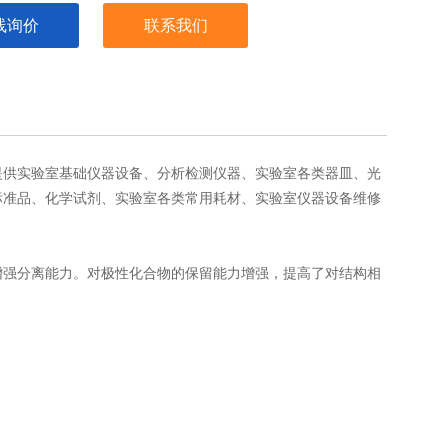
线询价
联系我们
提供实验室基础
仪器
设备
、
分析
检测
仪器、实验室
各类器皿
、
光
标准品、化学
试剂
、
实验室各类常用耗材
、实验室仪器设备维修
% 多孔石墨碳可增强分离能力。对极性化合物的保留能力增强，提高了对结构相