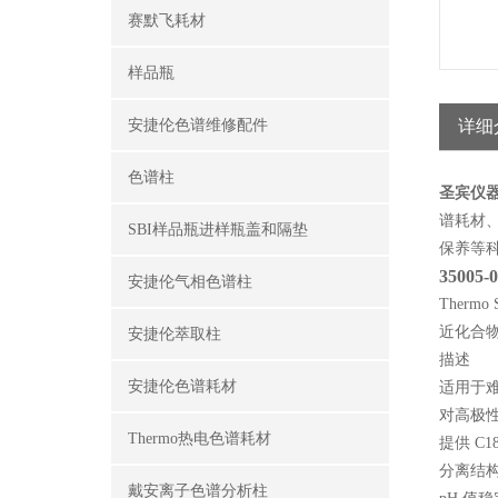
赛默飞耗材
样品瓶
安捷伦色谱维修配件
详细
色谱柱
圣宾仪
谱耗材
SBI样品瓶进样瓶盖和隔垫
保养
等
35005-
安捷伦气相色谱柱
Ther
近化合物
安捷伦萃取柱
描述
安捷伦色谱耗材
适用于
对高极
Thermo热电色谱耗材
提供 C
分离结
戴安离子色谱分析柱