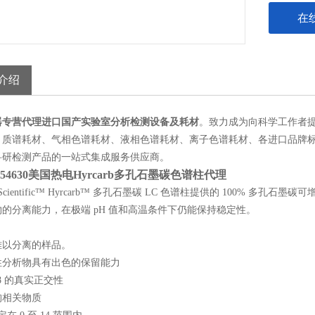
在
介绍
器
专营
代理
进口国产
实验室分析检测设备及耗材
。
致力
成为
向科学工作者
、
质谱耗材、
气相
色谱耗材、
液相
色谱耗材
、
离子色谱耗材、各进口品牌
科研
检测
产品的
一站式集成服务
供应商。
054630
美国热电Hyrcarb多孔石墨碳色谱柱代理
mo Scientific™ Hyrcarb™ 多孔石墨碳 LC 色谱柱提供的 100
的分离能力，在极端 pH 值和高温条件下仍能保持稳定性。
难以分离的样品。
性分析物具有出色的保留能力
18 的真实正交性
构相关物质