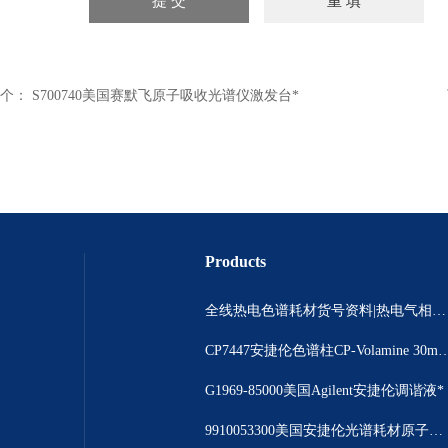
个：
S700740美国赛默飞原子吸收光谱仪激发台*
Products
全线热电色谱耗材货号资料|热电气相色谱耗材货号|热电气相色谱耗材货号总代理
CP7447安捷伦色谱柱CP-Volamine 3
G1969-85000美国Agilent安捷伦调谐液*
9910053300美国安捷伦光谱耗材原子吸收光谱仪撞击球现货