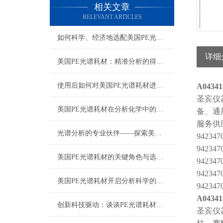
相关文章
RELEVANT ARTICLES
如何科学、经济地选配美国PE光谱耗材？
详细
美国PE光谱耗材：精准分析的得力助手
使用后如何对美国PE光谱耗材进行正确的清洁和保养？
A04341
圣宾仪
美国PE光谱耗材在分析化学中的多样化应用与技术进展
备、通
服务供
光谱分析的专业伙伴——探索美国PE光谱耗材的世界
942347
942347
美国PE光谱耗材的关键角色与选择指南
942347
942347
美国PE光谱耗材开启分析科学的新篇章
942347
A04341
创新科技驱动：谈谈PE光谱耗材的应用与发展
圣宾仪