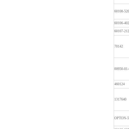
60108-52
60106-40
60107-21
70142
00950-01
460124
1317640
OPTON-5