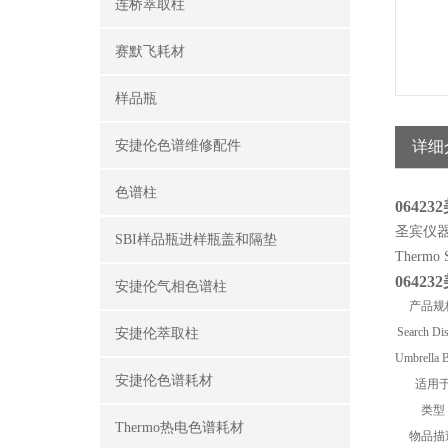
连桥萃取柱
赛默飞耗材
样品瓶
安捷伦色谱维修配件
详细
色谱柱
064232
圣宾仪
SBI样品瓶进样瓶盖和隔垫
Thermo S
064232
安捷伦气相色谱柱
产品规
Search Di
安捷伦萃取柱
Umbrella 
安捷伦色谱耗材
适用
类型
Thermo热电色谱耗材
物品描