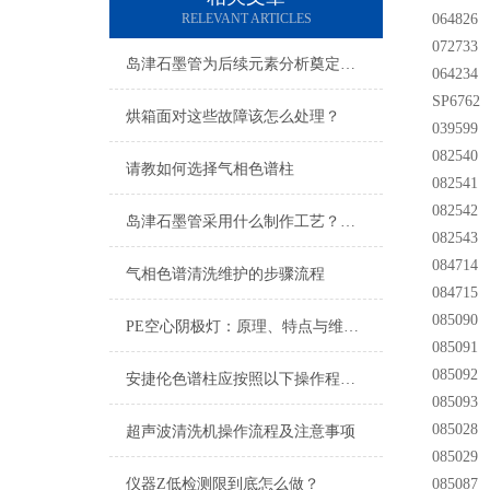
RELEVANT ARTICLES
06482
072733 
岛津石墨管为后续元素分析奠定基础
064234
SP6762
烘箱面对这些故障该怎么处理？
03959
082540
请教如何选择气相色谱柱
082541
082542
岛津石墨管采用什么制作工艺？一文就可以让你看懂
082543
08471
气相色谱清洗维护的步骤流程
08471
08509
PE空心阴极灯：原理、特点与维护指南
08509
08509
安捷伦色谱柱应按照以下操作程序进行维护
08509
085028
超声波清洗机操作流程及注意事项
085029
仪器Z低检测限到底怎么做？
08508