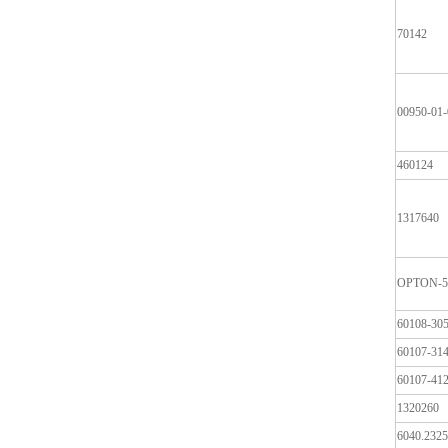
70142
00950-01
460124
1317640
OPTON-5
60108-30
60107-31
60107-41
1320260
6040.2325