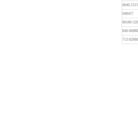
6040.2315
049457
60180-52
840-0698
713-0206