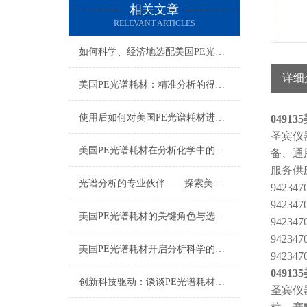
相关文章
RELEVANT ARTICLES
如何科学、经济地选配美国PE光谱耗材？
详细
美国PE光谱耗材：精准分析的得力助手
使用后如何对美国PE光谱耗材进行正确的清洁和保养？
049135
圣宾仪
美国PE光谱耗材在分析化学中的多样化应用与技术进展
备、通
服务供
光谱分析的专业伙伴——探索美国PE光谱耗材的世界
942347
942347
美国PE光谱耗材的关键角色与选择指南
942347
942347
美国PE光谱耗材开启分析科学的新篇章
942347
049135
创新科技驱动：谈谈PE光谱耗材的应用与发展
圣宾仪