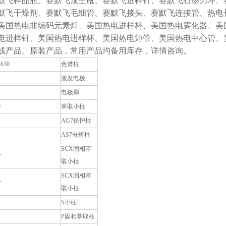
默飞样品瓶、赛默飞顶空瓶、赛默飞进样针、赛默飞石墨刃环、
默飞干燥剂、赛默飞毛细管、赛默飞接头、赛默飞连接管、热电
美国热电非编码元素灯、美国热电进样杯、美国热电雾化器、美
电进样针、美国热电进样杯、美国热电矩管、美国热电中心管、
线产品。原装产品，常用产品均备用库存，详情咨询。
4630
色谱柱
激发电极
电极刷
9
萃取小柱
AG7保护柱
AS7分析柱
SCX固相萃
0
取小柱
SCX固相萃
0
取小柱
2
S小柱
2
P固相萃取柱