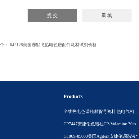
个：
042126美国赛默飞热电色谱配件耗材试剂价格
Products
全线热电色谱耗材货号资料|热电气相色谱耗材货号|热电气相色谱耗材货号总代理
CP7447安捷伦色谱柱CP-Volamine 3
G1969-85000美国Agilent安捷伦调谐液*