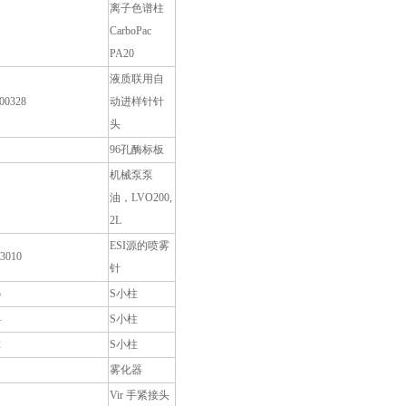
离子色谱柱
CarboPac
PA20
液质联用自
-00328
动进样针针
头
96孔酶标板
机械泵泵
油，LVO200,
2L
ESI源的喷雾
3010
针
5
S小柱
4
S小柱
2
S小柱
雾化器
Vir 手紧接头