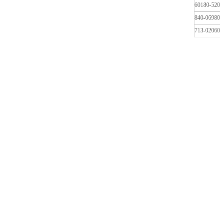
60180-520
840-0698
713-0206