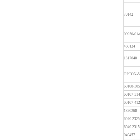
70142
00950-01-
460124
1317640
OPTON-5
60108-305
60107-314
60107-412
1320260
6040.2325
6040.2315
049457