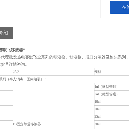
在
介绍
20赛默飞移液器*
器代理批发热电赛默飞全系列的移液枪、移液枪、瓶口分液器及枪头系列
体货号详情咨询。
品名
规格
器系列（半支消毒，国内组装）：
1ul（微型管咀）
5ul（微型管咀）
10ul
20ul
25ul
F3固定单道移液器
50ul