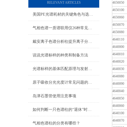
RELEVANT ARTICLES
4650050
4650100
美国PE光谱耗材的关键角色与选择指南
4650060
4650070
气相色谱一质谱联用仪26种常见故障的排除方法
4650080
4640110
戴安离子色谱分析柱提升离子分析精度与效率
4640000
4640010
说说光谱标样的种类和制备方法
4640020
光谱标样的基体匹配原理与发射吸收定量校准应用
4640030
4640080
原子吸收分光光度计常见问题的诊断与维修
4640090
4640040
岛津石墨管使用注意事项
4640050
4640060
如何判断一只色谱柱的“退休”时间？
4640100
4640070
气相色谱柱的分类有哪些？