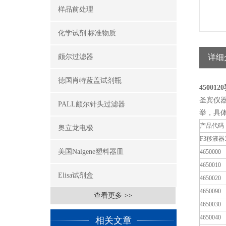
样品前处理
化学试剂|标准物质
颇尔过滤器
详细
德国肖特蓝盖试剂瓶
45001
圣宾仪
PALL颇尔针头过滤器
举，具
产品代码
奥立龙电极
F3移液
美国Nalgene塑料器皿
4650000
4650010
Elisa试剂盒
4650020
4650090
查看更多 >>
4650030
4650040
相关文章