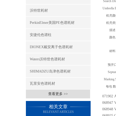
Search Di
Umbrella 
沃特世耗材
机壳颜
PerkinElmer美国PE色谱耗材
机壳类
描述
安捷伦色谱柱
颜色
DIONEX戴安离子色谱耗材
材料
Waters沃特世色谱耗材
预开
SHIMADZU岛津色谱耗材
Septu
Marking 
瓦里安色谱耗材
每包 
查看更多 >>
071902 
068947 
相关文章
068948 
RELEVANT ARTICLES
068925