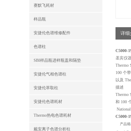
赛默飞耗材
样品瓶
安捷伦色谱维修配件
详细
色谱柱
C5000-
圣宾仪
SBI样品瓶进样瓶盖和隔垫
Ther
100 个
安捷伦气相色谱柱
以及 Ther
描述
安捷伦萃取柱
Ther
安捷伦色谱耗材
和 100
Nationa
Thermo热电色谱耗材
C5000-
产品规
戴安离子色谱分析柱