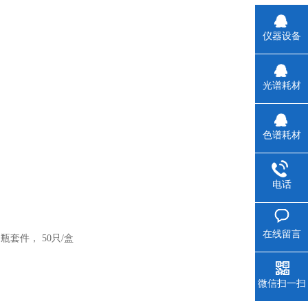
仪器设备
光谱耗材
色谱耗材
电话
在线留言
ml样品瓶套件， 50只/盒
微信扫一扫