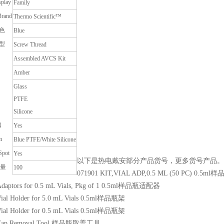
splay
Family
Brand
Thermo Scientific™
色
Blue
型
Screw Thread
Assembled AVCS Kit
Amber
Glass
PTFE
Silicone
口
Yes
m
Blue PTFE/White Silicone
Spot
Yes
以下是热电戴安部分产品货号，更多货号产品。
数量
100
071901 KIT,VIAL ADP,0.5 ML (50 PC) 0.5
Adaptors for 0.5 mL Vials, Pkg of 1 0.5ml样品瓶适配器
Vial Holder for 5.0 mL Vials 0.5ml样品瓶架
Vial Holder for 0.5 mL Vials 0.5ml样品瓶架
 Cap Removal Tool 样品瓶取盖工具