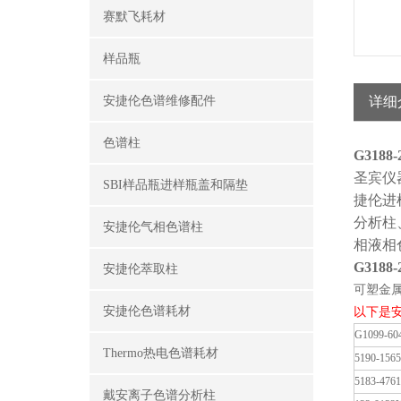
赛默飞耗材
样品瓶
安捷伦色谱维修配件
详细
色谱柱
G3188-
圣宾仪
SBI样品瓶进样瓶盖和隔垫
捷伦进
分析柱
安捷伦气相色谱柱
相液相
G3188-
安捷伦萃取柱
可塑金属密
安捷伦色谱耗材
以下是
G1099-60
Thermo热电色谱耗材
5190-1565
5183-4761
戴安离子色谱分析柱