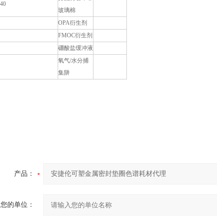
540
玻璃棉
OPA衍生剂
FMOC衍生剂
硼酸盐缓冲液
氧气/水分捕
集阱
产品：
您的单位：