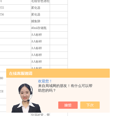
UI
毛细管色谱柱
255
雾化器
256
雾化器
捕集阱
40ml存储瓶
AA标样
AA标样
AA标样
AA标样
AA标样
AA标样
点火火花塞组
680
欢迎您！
件
来自局域网的朋友！有什么可以帮
HP-INNOWax
助您的吗？
23I
毛细管色谱柱
密封垫圈
衬管
分流衬管，带