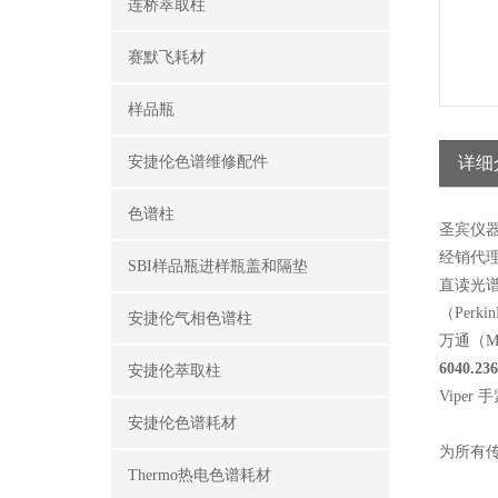
连桥萃取柱
赛默飞耗材
样品瓶
安捷伦色谱维修配件
详细
色谱柱
圣宾仪
经销代理品
SBI样品瓶进样瓶盖和隔垫
直读光谱A
（Per
安捷伦气相色谱柱
万通（M
6040.23
安捷伦萃取柱
Viper
安捷伦色谱耗材
为所有传
Thermo热电色谱耗材