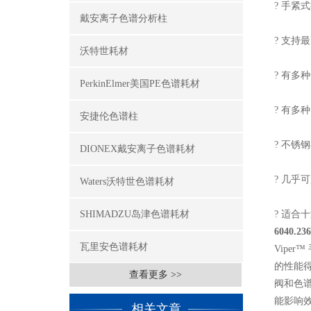
? 手紧
戴安离子色谱分析柱
? 支持最高
沃特世耗材
? 有多种
PerkinElmer美国PE色谱耗材
? 有多种内径
安捷伦色谱柱
? 不锈
DIONEX戴安离子色谱耗材
? 几乎
Waters沃特世色谱耗材
SHIMADZU岛津色谱耗材
? 适
6040.23
瓦里安色谱耗材
Vipe
的性能得
查看更多 >>
阀和色谱
能影响效
相关文章