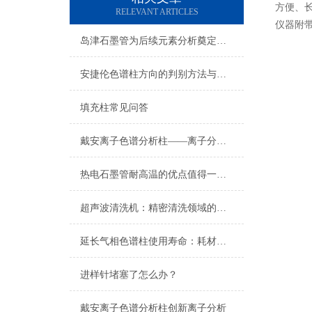
方便、长使
RELEVANT ARTICLES
仪器附带 
岛津石墨管为后续元素分析奠定基础
安捷伦色谱柱方向的判别方法与重要性
填充柱常见问答
戴安离子色谱分析柱——离子分离的“核心色谱心脏”
热电石墨管耐高温的优点值得一提！
超声波清洗机：精密清洗领域的静音能手
延长气相色谱柱使用寿命：耗材维护与保养技巧
进样针堵塞了怎么办？
戴安离子色谱分析柱创新离子分析