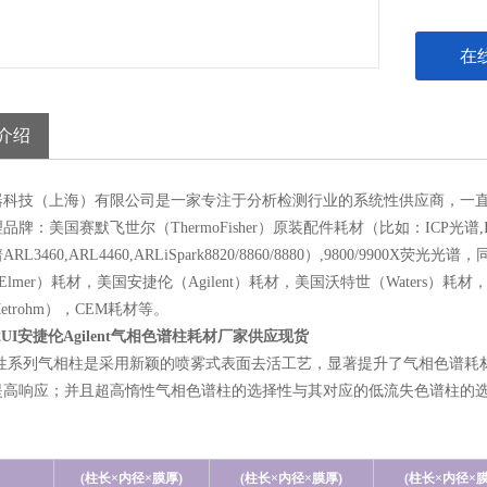
在
介绍
器科技（上海）有限公司是一家专注于分析检测行业的系统性供应商，一
牌：美国赛默飞世尔（ThermoFisher）原装配件耗材（比如：ICP光谱,ICP
RL3460,ARL4460,ARLiSpark8820/8860/8880）,9800/9
kinElmer）耗材，美国安捷伦（Agilent）耗材，美国沃特世（Waters）
etrohm），CEM耗材等。
2UI
安捷伦Agilent气相色谱柱耗材厂家供应现货
性系列气相柱是采用新颖的喷雾式表面去活工艺，显著提升了气相色谱耗
提高响应；并且超高惰性气相色谱柱的选择性与其对应的低流失色谱柱的选
！
(
柱长
×
内径
×
膜厚
)
(
柱长
×
内径
×
膜厚
)
(
柱长
×
内径
×