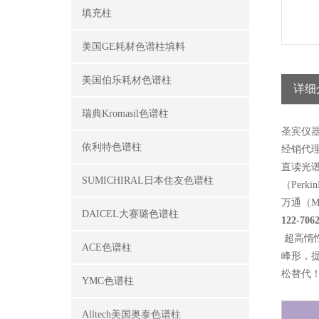
填充柱
美国GE耗材色谱柱填料
美国伯乐耗材色谱柱
详细
瑞典Kromasil色谱柱
圣宾仪
依利特色谱柱
经销代理品
直读光谱A
SUMICHIRAL日本住友色谱柱
（Per
万通（M
DAICEL大赛璐色谱柱
122-706
超高惰
ACE色谱柱
峰形，
松替代
YMC色谱柱
Alltech美国奥泰色谱柱