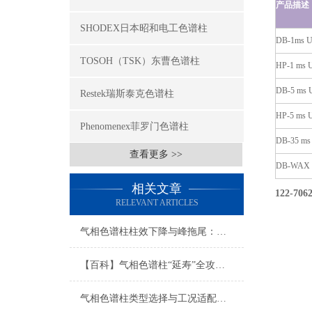
产品描述
SHODEX日本昭和电工色谱柱
DB-1ms U
TOSOH（TSK）东曹色谱柱
HP-1 ms 
DB-5 ms 
Restek瑞斯泰克色谱柱
HP-5 ms 
Phenomenex菲罗门色谱柱
DB-35 ms
查看更多 >>
DB-WAX 
相关文章
122-706
RELEVANT ARTICLES
气相色谱柱柱效下降与峰拖尾：成因分析与再生修复
【百科】气相色谱柱“延寿”全攻略：从正确安装、老化到日常维护的每一步
气相色谱柱类型选择与工况适配指南