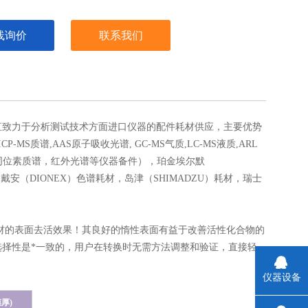
线询价
联系我们
直致力于分析测试技术方面进口仪器的配件耗材供应，主要优势
-MS质谱,AAS原子吸收光谱, GC-MS气质,LC-MS液质,ARL
900X荧光光谱，同位素质谱，红外光谱等仪器备件），珀金埃尔默
耗材，戴安（DIONEX）色谱耗材，岛津（SHIMADZU）耗材，瑞士
材的表面去活效果！其良好的惰性表面有益于改善活性化合物的
择性是*一致的，用户在转换时无需方法调整和验证，直接轻
仪器设备
膜厚
)