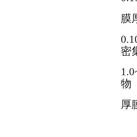
膜
0
密
1
物
厚