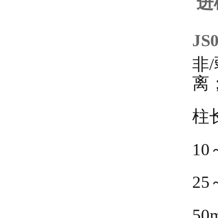
进
JS0
非
离
柱
1
2
5