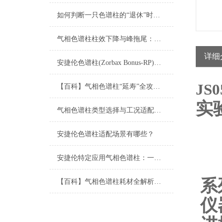
如何判断一只色谱柱的“退休”时间？
气相色谱柱柱效下降与峰拖尾：成因分析与再生修复
详细
安捷伦色谱柱(Zorbax Bonus-RP)：难分离碱性化合物的峰形利器
JS0
【百科】气相色谱柱“延寿”全攻略：从正确安装、老化到日常维护的每一步
实
气相色谱柱类型选择与工况适配指南
安捷伦色谱柱适配场景有哪些？
安捷伦特定应用气相色谱柱：一站式解决复杂分析难题
系
【百科】气相色谱柱耗材全解析：从固定相到柱材质的选择指南
仪