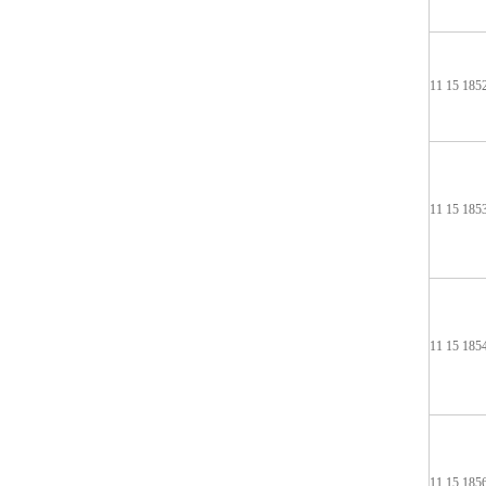
11 15 185
11 15 185
11 15 185
11 15 185