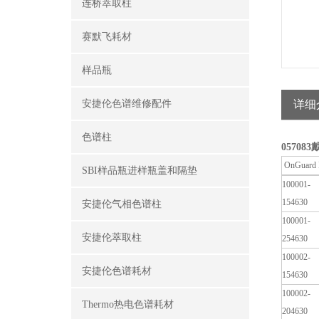
连桥萃取柱
赛默飞耗材
样品瓶
安捷伦色谱维修配件
详细
色谱柱
05708
OnGuard I
SBI样品瓶进样瓶盖和隔垫
100001-
154630
安捷伦气相色谱柱
100001-
安捷伦萃取柱
254630
100002-
安捷伦色谱耗材
154630
100002-
Thermo热电色谱耗材
204630