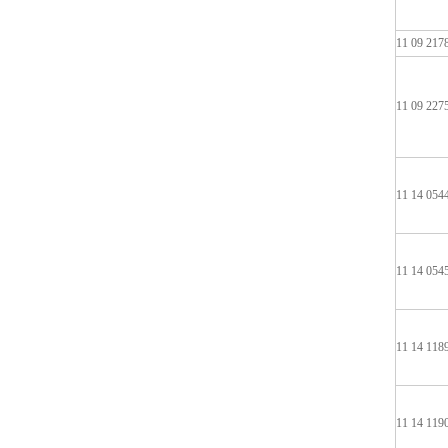
11 09 217
11 09 227
11 14 054
11 14 054
11 14 118
11 14 119