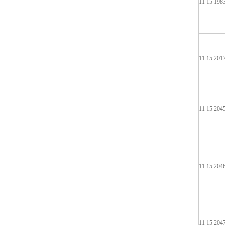
11 15 198
11 15 201
11 15 204
11 15 204
11 15 204