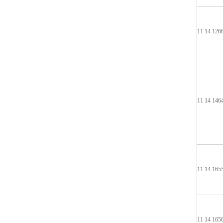
11 14 126
11 14 146
11 14 165
11 14 165