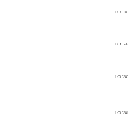
11 03 020
11 03 024
11 03 030
11 03 030