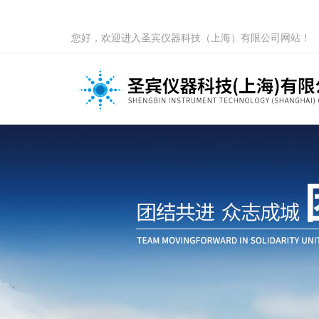
您好，欢迎进入圣宾仪器科技（上海）有限公司网站！