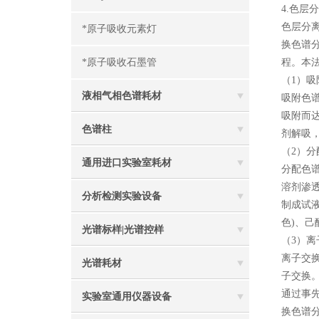
4.色层
色层分
*原子吸收元素灯
换色谱
*原子吸收石墨管
程。本
（1）吸
液相气相色谱耗材
吸附色
吸附而
色谱柱
剂解吸
（2）分
通用进口实验室耗材
分配色
溶剂渗
分析检测实验设备
制成试
色)、己
光谱标样|光谱控样
（3）
离子交
光谱耗材
子交换
通过事
实验室通用仪器设备
换色谱