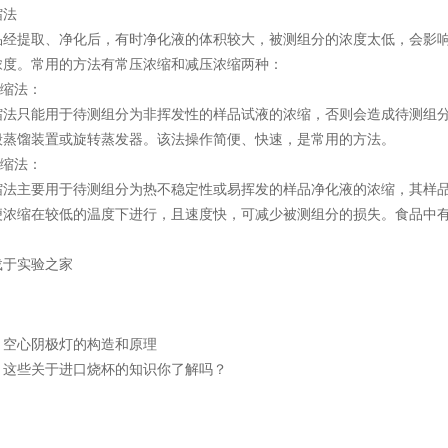
缩法
品经提取、净化后，有时净化液的体积较大，被测组分的浓度太低，会影
浓度。常用的方法有常压浓缩和减压浓缩两种：
浓缩法：
缩法只能用于待测组分为非挥发性的样品试液的浓缩，否则会造成待测组
般蒸馏装置或旋转蒸发器。该法操作简便、快速，是常用的方法。
浓缩法：
缩法主要用于待测组分为热不稳定性或易挥发的样品净化液的浓缩，其样品
便浓缩在较低的温度下进行，且速度快，可减少被测组分的损失。食品中
载于实验之家
：
空心阴极灯的构造和原理
：
这些关于进口烧杯的知识你了解吗？