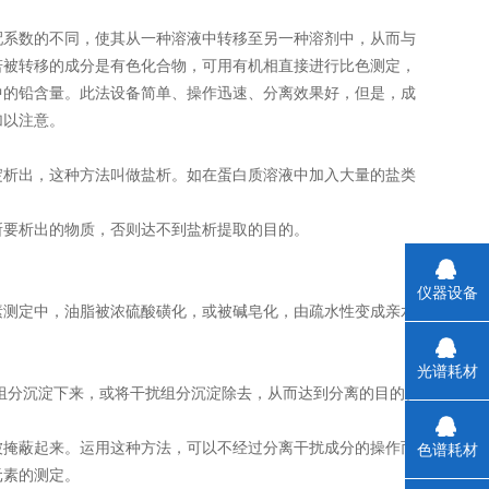
配系数的不同，使其从一种溶液中转移至另一种溶剂中，从而与
若被转移的成分是有色化合物，可用有机相直接进行比色测定，
中的铅含量。此法设备简单、操作迅速、分离效果好，但是，成
加以注意。
淀析出，这种方法叫做盐析。如在蛋白质溶液中加入大量的盐类
所要析出的物质，否则达不到盐析提取的目的。
仪器设备
素测定中，油脂被浓硫酸磺化，或被碱皂化，由疏水性变成亲水
光谱耗材
组分沉淀下来，或将干扰组分沉淀除去，从而达到分离的目的。
被掩蔽起来。运用这种方法，可以不经过分离干扰成分的操作而
色谱耗材
元素的测定。