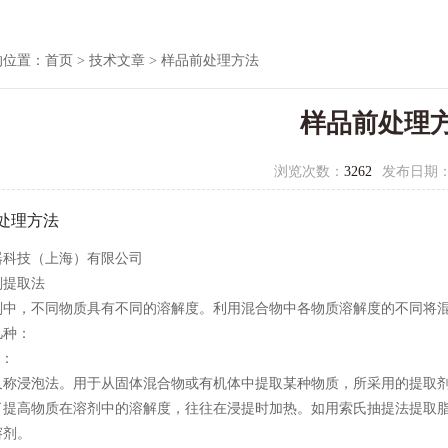
的位置：
首页
>
技术文章
> 样品前处理方法
样品前处理
浏览次数：
3262
发布日期
处理方法
器科技（上海）有限公司
剂提取法
剂中，不同物质具有不同的溶解度。利用混合物中各物质溶解度的不同将混
几种：
法：
又称浸泡法。用于从固体混合物或有机体中提取某种物质，所采用的提取
了提高物质在溶剂中的溶解度，往往在浸提时加热。如用索氏抽提法提取
溶剂。