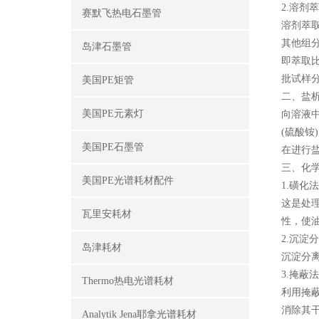
2.溶剂
赛默飞热电石墨管
溶剂萃
其他组
岛津石墨管
即萃取
批试样
美国PE矩管
二、盐
美国PE元素灯
向溶液
(硫酸
美国PE石墨管
在进行
三、化
美国PE光谱耗材配件
1.磺化
这是处
瓦里安耗材
性，使
2.沉淀
岛津耗材
沉淀分
3.掩蔽法
Thermo热电光谱耗材
利用掩
消除其
Analytik Jena耶拿光谱耗材