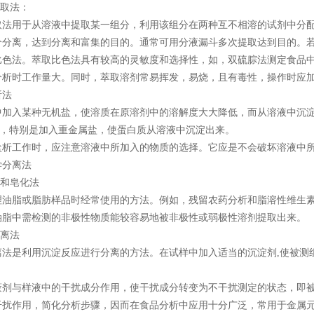
萃取法：
取法用于从溶液中提取某一组分，利用该组分在两种互不相溶的试剂中分
分分离，达到分离和富集的目的。通常可用分液漏斗多次提取达到目的。
比色法。萃取比色法具有较高的灵敏度和选择性，如，双硫腙法测定食品
分析时工作量大。同时，萃取溶剂常易挥发，易烧，且有毒性，操作时应
析法
中加入某种无机盐，使溶质在原溶剂中的溶解度大大降低，而从溶液中沉
铵)，特别是加入重金属盐，使蛋白质从溶液中沉淀出来。
盐析工作时，应注意溶液中所加入的物质的选择。它应是不会破坏溶液中
学分离法
法和皂化法
理油脂或脂肪样品时经常使用的方法。例如，残留农药分析和脂溶性维生
油脂中需检测的非极性物质能较容易地被非极性或弱极性溶剂提取出来。
分离法
离法是利用沉淀反应进行分离的方法。在试样中加入适当的沉淀剂,使被测
蔽剂与样液中的干扰成分作用，使干扰成分转变为不干扰测定的状态，即
干扰作用，简化分析步骤，因而在食品分析中应用十分广泛，常用于金属