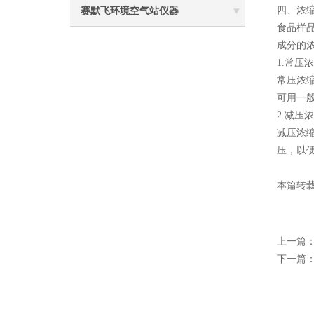
四、浓
赛默飞环境空气站仪器
食品样
成分的
1.常压
常压浓
可用一
2.减压
减压浓
压，以
本篇转
上一篇
下一篇