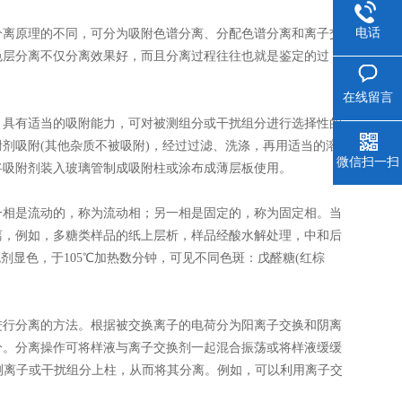
电话
分离原理的不同，可分为吸附色谱分离、分配色谱分离和离子交
色层分离不仅分离效果好，而且分离过程往往也就是鉴定的过
在线留言
，具有适当的吸附能力，可对被测组分或干扰组分进行选择性的
剂吸附(其他杂质不被吸附)，经过过滤、洗涤，再用适当的溶
微信扫一扫
将吸附剂装入玻璃管制成吸附柱或涂布成薄层板使用。
一相是流动的，称为流动相；另一相是固定的，称为固定相。当
离，例如，多糖类样品的纸上层析，样品经酸水解处理，中和后
剂显色，于105℃加热数分钟，可见不同色斑：戊醛糖(红棕
进行分离的方法。根据被交换离子的电荷分为阳离子交换和阴离
分。分离操作可将样液与离子交换剂一起混合振荡或将样液缓缓
被测离子或干扰组分上柱，从而将其分离。例如，可以利用离子交