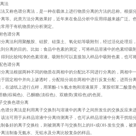
分离法
离法又称色谱分离法，是一种在载体上进行物质分离的方法的总称。根据
分离等。此类方法分离效果好，近年来在食品分析中应用得越来越广泛。
法常用于有机物质的分析测定。
附色谱分离
谱分离法利用聚酰胺、硅胶、硅藻土、氧化铝等吸附剂，经过活化处理后
达到分离的目的。比如：食品中色素的测定，可将样品溶液中的色素经吸附
，得到比较纯净的色素溶液。吸附剂可以直接加入样品中吸附色素，也可
配色谱分离
谱分离法根据两种不同的物质在两相中的分配比不同进行分离的，两相中
透于固定相中并向上渗透时，分配组分就在两相中进行反复分配，进而分
液，在滤纸上进行点样，用苯酚-1％氨水饱和溶液展开，苯胺邻苯二酸显色
醛糖(棕褐色)、己酮糖(淡棕色)、双糖类(黄棕色)的色斑。
离子交换色谱分离
换色谱分离法是利用离子交换剂与溶液中的离子之间所发生的交换反应来
。该法可用于从样品溶液中分离待测离子，也可从样品溶液中分离干扰组
先制备好的离子交换柱，则被测离子与交换剂上的H+或OH-发生交换，
分离法制备无氨水、无铅水及分离比较复杂的样品。