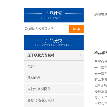
产品搜索
您现在
PRODUCT SEARCH
产品分类
PRODUCT CLASSIFICATION
样品前
原子吸收光谱耗材
圣宾仪
氘灯
一、溶
同一溶
耗材配件
有以下
1.浸提
安捷伦耗材配件
浸提法
质。为
赛默飞热电元素灯
用混合