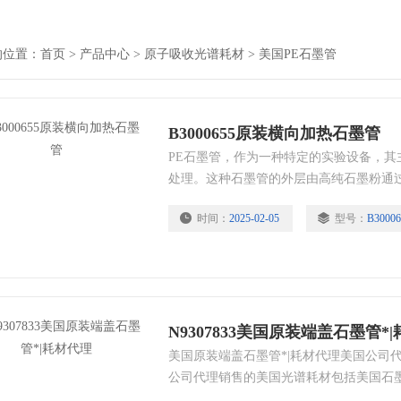
的位置：
首页
>
产品中心
>
原子吸收光谱耗材
>
美国PE石墨管
B3000655原装横向加热石墨管
PE石墨管，作为一种特定的实验设备，其
处理。这种石墨管的外层由高纯石墨粉通
涂有一层聚乙烯材料。这种独_特的结构
时间：
2025-02-05
型号：
B30006
和耐腐蚀性，成为科研和医疗领域不可或
N9307833美国原装端盖石墨管*
美国原装端盖石墨管*|耗材代理美国公司代
公司代理销售的美国光谱耗材包括美国石
国石墨锥、美国元素灯空心阴极灯、美国