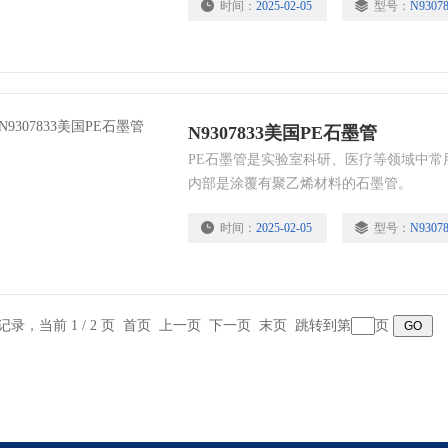
时间：
2025-02-05
型号：
N9307
美国泵油、美国进样针、美国进样杯、美国
全线产品。
N9307833美国PE石墨管
PE石墨管是实验室科研、医疗等领域中常
内部是涂覆有聚乙烯材料的石墨管。
时间：
2025-02-05
型号：
N9307
条记录，当前 1 / 2 页 首页 上一页
下一页
末页
跳转到第
页