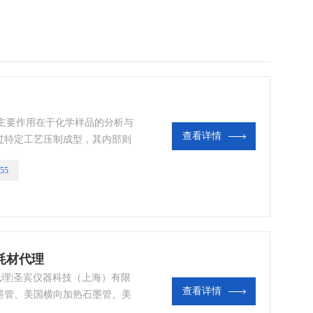
主要作用在于化学样品的分析与
查看详情
过特定工艺压制成型，其内部则
设计使其具有优异的化学稳定性
55
_缺的工具。
|耗材代理
理|​圣宾仪器科技（上海）有限
查看详情
墨管、美国横向加热石墨管、美
样品杯、美国雾化器、美国进样