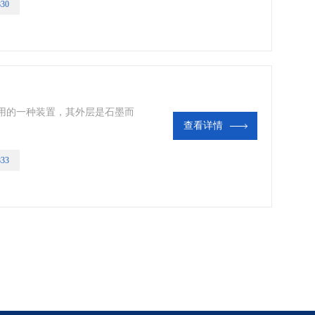
830
矩管等美国光谱耗材|色谱耗材
用的一种装置，其外层是石墨而
查看详情
833