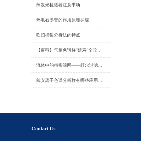
蒸发光检测器注意事项
热电石墨管的作用原理探秘
吹扫捕集分析法的特点
【百科】气相色谱柱“延寿”全攻略：从正确安装、老化到日常维护的每一步
流体中的精密筛网——颇尔过滤器原理与工艺流体净化应用
戴安离子色谱分析柱有哪些应用实例？
Contact Us