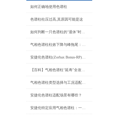
如何正确地使用色谱柱
色谱柱柱压过高,其原因可能是这
如何判断一只色谱柱的“退休”时间？
气相色谱柱柱效下降与峰拖尾：成因分析与再生修复
安捷伦色谱柱(Zorbax Bonus-RP)：难分离碱性化合物的峰形利器
【百科】气相色谱柱“延寿”全攻略：从正确安装、老化到日常维护的每一步
气相色谱柱类型选择与工况适配指南
安捷伦色谱柱适配场景有哪些？
安捷伦特定应用气相色谱柱：一站式解决复杂分析难题