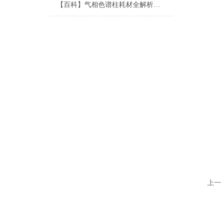
【百科】气相色谱柱耗材全解析：从固定相到柱材质的选择指南
上一