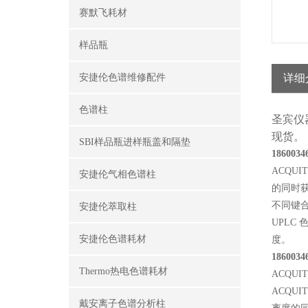
赛默飞耗材
样品瓶
安捷伦色谱维修配件
详细
色谱柱
圣宾仪
现货。
SBI样品瓶进样瓶盖和隔垫
1860
ACQU
安捷伦气相色谱柱
的同时获
不同键合相
安捷伦萃取柱
UPLC
安捷伦色谱耗材
度。
1860
Thermo热电色谱耗材
ACQUI
ACQU
戴安离子色谱分析柱