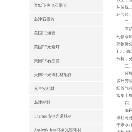
赛默飞热电石墨管
从传统
环芳烃，
岛津石墨管
二、医
医药研
美国PE矩管
药物杂
药物拆
美国PE元素灯
1.8
分析，分
美国PE石墨管
三、环
环境监
美国PE光谱耗材配件
多环芳烃
细管气
瓦里安耗材
富集土
岛津耗材
四、临
临床诊
Thermo热电光谱耗材
谱柱可
于亲水
Analytik Jena耶拿光谱耗材