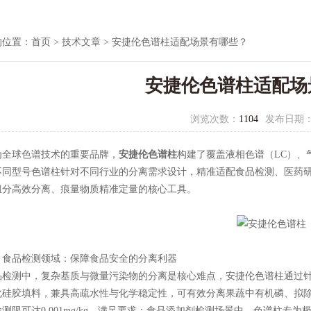
的位置：
首页
>
技术文章
> 安捷伦色谱柱适配场景有哪些？
安捷伦色谱柱适配场
浏览次数：
1104
发布日期
球色谱技术的重要品牌，
安捷伦色谱柱
构建了覆盖液相色谱（LC）、
不同型号色谱柱针对不同行业的分离需求设计，精准适配食品检测、医药
组分高效分离、痕量物质精准定量的核心工具。​
品检测领域：保障食品安全的分离利器
测中，复杂基质与微量污染物的分离是核心难点，安捷伦色谱柱通过针
化硅胶填料，兼具高疏水性与化学稳定性，可有效分离果蔬中有机磷、拟除
测限可达0.001mg/kg，满足要求；食品添加剂检测场景中，色谱柱