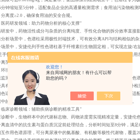
15分钟缩短至5分钟，适配食品企业的高通量检测需求；食用油污染物检测
分离度≥2.0，确保食用油的安全合规。​
药研发领域：助力药物分析的核心支撑”
发中，药物活性成分与杂质的分离纯度、手性化合物的拆分效率直接影
质分析场景中，色谱柱采用极性封端技术，可有效分离API与结构相似的
分场景中，安捷伦列手性色谱柱基于纤维素衍生物固定相，可实现左旋/右
，满足手性药物研发的光学纯度检测需求；生物制剂分析场景中，色谱柱采
离范围5kDa-700kDa，适配生物药的纯度控制。​
欢迎您！
境监测领域：守护生态环境的检测助手​
来自局域网的朋友！有什么可以帮
测中，水、空气、土壤中的痕量污染物需实现高灵敏分离，安捷伦色谱
助您的吗？
具有选择性，可分离苯并(a)芘、荧蒽等16种优先控制PAHs，配合紫外检
相色谱柱可分离甲醛、乙醛等挥发性醛酮类污染物，峰形对称无拖尾，适
壤中的酞酸酯类增塑剂，去除土壤有机质干扰，确保检测结果准确可靠。​
床诊断领域：辅助疾病诊断的精准工具”
断中，生物样本中的代谢标志物、药物浓度需实现精准定量，安捷伦色
分离血清中的抗生素与蛋白质沉淀前处理结合，分析时间短至8分钟，满足
相互作用色谱原理，可分离尿液中的氨基酸、有机酸等极性代谢物，覆盖2