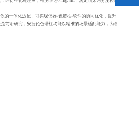
衍生化处理后，检测限达0.1ng/mL，满足临床内分泌检测
的一体化适配，可实现仪器-色谱柱-软件的协同优化，提升
还是前沿研究，安捷伦色谱柱均能以精准的场景适配能力，为各