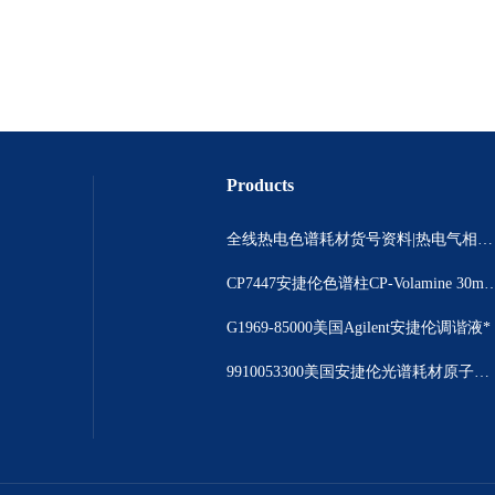
Products
全线热电色谱耗材货号资料|热电气相色谱耗材货号|热电气相色谱耗材货号总代理
CP7447安捷伦色谱柱CP-Volamine 3
G1969-85000美国Agilent安捷伦调谐液*
9910053300美国安捷伦光谱耗材原子吸收光谱仪撞击球现货