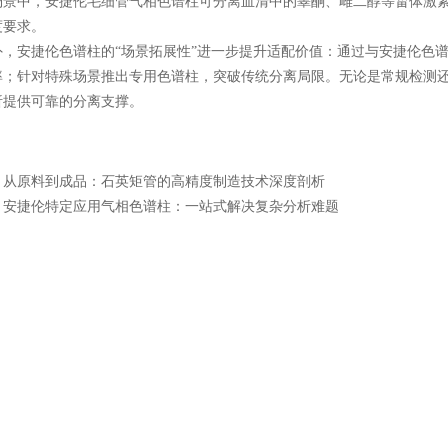
景中，安捷伦毛细管气相色谱柱可分离血清中的睾酮、雌二醇等甾体激素，经
要求。​
安捷伦色谱柱的“场景拓展性”进一步提升适配价值：通过与安捷伦色谱仪
率；针对特殊场景推出专用色谱柱，突破传统分离局限。无论是常规检测
析提供可靠的分离支撑。
：
从原料到成品：石英矩管的高精度制造技术深度剖析
：
安捷伦特定应用气相色谱柱：一站式解决复杂分析难题