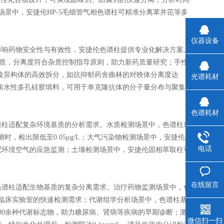
场景中，安捷伦HP-5毛细管气相色谱柱可精准分离苯并芘等多
仪器设备
响药物安全性与有效性，安捷伦色谱柱提供专业化解决方案。
杂质，分离度符合杂质控制指导原则，助力新药质量研究；手性
旋异构体的高效拆分，如抗抑郁药舍曲林的对映体分离度达
光谱耗材
用亲水性多孔硅胶填料，可用于单克隆抗体的分子量分布与聚集体
色谱耗材
柱适配复杂环境基质的分析需求。水质检测场景中，色谱柱对
测时，检出限低至0.05μg/L；大气污染物检测场景中，安捷伦毛
电话
配环境空气的应急监测；土壤检测场景中，安捷伦固相萃取柱可
在线留言
谱柱适配生物基质的复杂分离需求。治疗药物监测场景中，色
临床实验室的快速检测需求；代谢组学分析场景中，色谱柱基
00余种代谢标志物，助力糖尿病、肾病等疾病的早期诊断；激
微信扫一扫