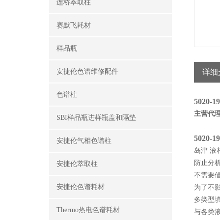
连桥萃取柱
赛默飞耗材
样品瓶
安捷伦色谱维修配件
详细
色谱柱
5020
主营代
SBI样品瓶进样瓶盖和隔垫
5020
安捷伦气相色谱柱
岛津 液
防止分
安捷伦萃取柱
不需要
安捷伦色谱耗材
为了不
多类型
Thermo热电色谱耗材
与各类