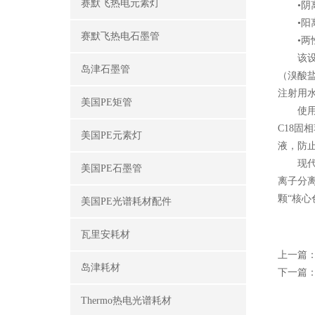
赛默飞热电元素灯
•阴离子
•阳离子
赛默飞热电石墨管
•两性离
该设备在
岛津石墨管
（溴酸
注射用
美国PE矩管
使用与维
C18固
美国PE元素灯
液，防
现代戴安
美国PE石墨管
离子分
颗“核
美国PE光谱耗材配件
瓦里安耗材
上一篇
岛津耗材
下一篇
Thermo热电光谱耗材