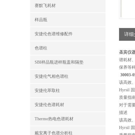
赛默飞耗材
样品瓶
安捷伦色谱维修配件
详细
色谱柱
圣宾仪
谱耗材
SBI样品瓶进样瓶盖和隔垫
保养
等
30003-0
安捷伦气相色谱柱
该高效、精
Hyrsi
安捷伦萃取柱
质量指
安捷伦色谱耗材
对于需要增
描述
Thermo热电色谱耗材
该高效、精
Hyrsi
戴安离子色谱分析柱