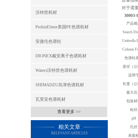
质量指
对于需要增
沃特世耗材
30003-0
产品规
PerkinElmer美国PE色谱耗材
Search Di
Umbrella 
安捷伦色谱柱
Column F
DIONEX戴安离子色谱耗材
色谱柱
直径（公
Waters沃特世色谱耗材
适用
长度（公
SHIMADZU岛津色谱耗材
最大压
瓦里安色谱耗材
包装材
粒径
查看更多 >>
pH
相关文章
孔径
RELEVANT ARTICLES
表面