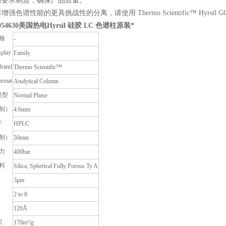
南要求制造，确保产品质量。
强色谱性能的更具挑战性的分离，请使用 Thermo Scientific™ Hyrsil
54630
美国热电Hyrsil 硅胶 LC 色谱柱原装*
格
-
splay
Family
Brand
Thermo Scientific™
ormat
Analytical Column
类型
Normal Phase
制）
4.6mm
于
HPLC
制）
50mm
力
400bar
料
Silica, Spherical Fully Porous Ty A
3μm
2 to 8
120Å
积
170m²/g