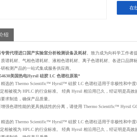
在
介绍
器
专营
代理
进口国产
实验室分析检测设备及耗材
。
致力
成为
向科学工作者
、
质谱耗材、
气相
色谱耗材、
液相
色谱耗材
、
离子色谱耗材、各进口品牌
科研
检测
产品的
一站式集成服务
供应商。
54630
美国热电Hyrsil 硅胶 LC 色谱柱原装*
选的 Thermo Scientific™ Hyrsil™ 硅胶 LC 色谱柱适用于非
l 固定相被视为 HPLC 的行业标准。 经典 Hyrsil 相沿用已久，经证明是高效的
南要求制造，确保产品质量。
强色谱性能的更具挑战性的分离，请使用 Thermo Scientific™ Hyrsil
选的 Thermo Scientific™ Hyrsil™ 硅胶 LC 色谱柱适用于非
l 固定相被视为 HPLC 的行业标准。 经典 Hyrsil 相沿用已久，经证明是高效的