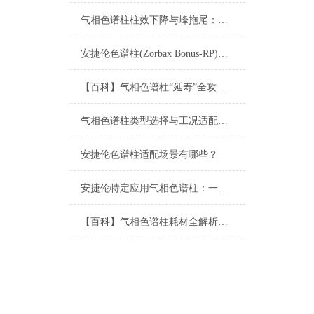
气相色谱柱柱效下降与峰拖尾：成因分析与再生修复
安捷伦色谱柱(Zorbax Bonus-RP)：难分离碱性化合物的峰形利器
【百科】气相色谱柱“延寿”全攻略：从正确安装、老化到日常维护的每一步
气相色谱柱类型选择与工况适配指南
安捷伦色谱柱适配场景有哪些？
安捷伦特定应用气相色谱柱：一站式解决复杂分析难题
【百科】气相色谱柱耗材全解析：从固定相到柱材质的选择指南