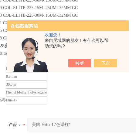
7 COL-ELITE-225-30M-.25UM-.25MM GC
9 COL-ELITE-225-15M-.25UM-.32MM GC
0 COL-ELITE-225-30M-.15UM-.32MM GC
81 COL-ELITE-225-30M-.25UM.32MM GC
85 COL-ELITE-225-30M-1.0UM-053MM GC
欢迎您！
8 COL-ELITE-502-75M-.45MM-2.55UM GC
来自局域网的朋友！有什么可以帮
28
美国 Elite-17色谱柱*
助您的吗？
nt to USP G3 phase Temrature range 40°C to 320°C
0.25 µm
0.3 mm
30.0 m
Phenyl Methyl Polysiloxane
名称
Elite-17
产品：