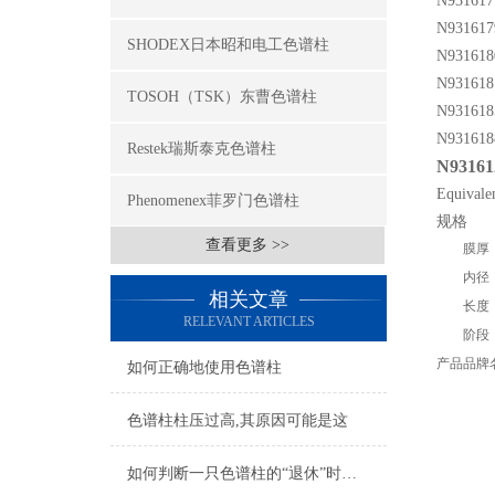
N931617
N931617
SHODEX日本昭和电工色谱柱
N931618
N93161
TOSOH（TSK）东曹色谱柱
N93161
N931618
Restek瑞斯泰克色谱柱
N93161
Equivale
Phenomenex菲罗门色谱柱
规格
查看更多 >>
膜厚
内径
相关文章
长度
RELEVANT ARTICLES
阶段
产品品牌
如何正确地使用色谱柱
色谱柱柱压过高,其原因可能是这
如何判断一只色谱柱的“退休”时间？