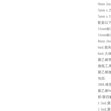
9mm 2m
5mm x 
5mm x 
配套以
11mm
标
11mm
标
8mm 2m
6mL
瓶
6mL
大
聚乙烯
微瓶工
聚乙烯微
包括
:
300L
锥
聚乙烯
9
胶
/
聚四
1.5mL
聚
1.5mL
聚