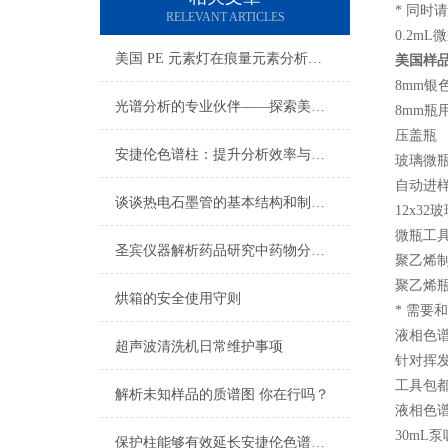
*
同时请
RELEVANT ARTICLES
0.2mL
微
美国 PE 元素灯在痕量元素分析中的应用
美国样
8mm
银
光谱分析的专业伙伴——探索美国PE光谱耗材的世界
8mm
瓶
压盖瓶
安捷伦色谱柱：提升分析效率与精确性的重要工具
玻璃微
自动进
谈谈热电石墨管的基本结构和制备技术
12x32
玻
微瓶工
圣宾仪器解析药品研究中药物分析C18 色谱柱的差异与选择
聚乙烯
聚乙烯
烘箱的安全使用守则
*
需要和
液相色
超声波清洗机日常维护事项
针对挥
工具包
解析未知样品的质谱图 你在行吗？
液相色
30mL
泵
保护柱能够有效延长安捷伦色谱柱的使用寿命