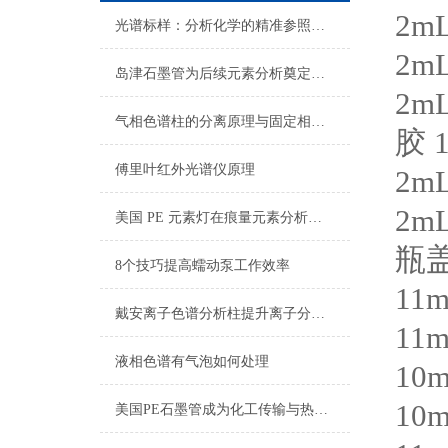
2m
光谱标样：分析化学的精准参照与品质控制
2m
岛津石墨管为后续元素分析奠定基础
2m
气相色谱柱的分离原理与固定相选择策略
胶
1
傅里叶红外光谱仪原理
2m
2m
美国 PE 元素灯在痕量元素分析中的应用
瓶
8个技巧提高蠕动泵工作效率
11
戴安离子色谱分析柱提升离子分析精度与效率
11
液相色谱有气泡如何处理
10
10
美国PE石墨管成为化工传输与热管理的创新材料