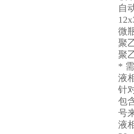
自
12x
微
聚
聚
*
液
针
包
号
液