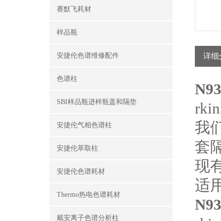
赛默飞耗材
样品瓶
安捷伦色谱维修配件
详细
色谱柱
N9
SBI样品瓶进样瓶盖和隔垫
rki
我
安捷伦气相色谱柱
套
安捷伦萃取柱
现
安捷伦色谱耗材
适
Thermo热电色谱耗材
N9
戴安离子色谱分析柱