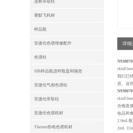
连桥萃取柱
赛默飞耗材
样品瓶
安捷伦色谱维修配件
详细
色谱柱
N930070
rkinElme
SBI样品瓶进样瓶盖和隔垫
我们已
息。这
安捷伦气相色谱柱
N930070
rkinElme
安捷伦萃取柱
合物直
安捷伦色谱耗材
妆品和
2.0mL
瓶
Thermo热电色谱耗材
2mL 11