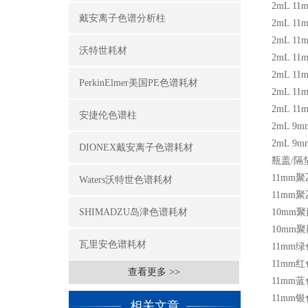
2mL 11
戴安离子色谱分析柱
2mL 11
2mL 11
沃特世耗材
2mL 11
2mL 11
PerkinElmer美国PE色谱耗材
2mL 11
2mL 11
安捷伦色谱柱
2mL 9m
2mL 9m
DIONEX戴安离子色谱耗材
瓶盖
/
隔
11mm
聚
Waters沃特世色谱耗材
11mm
聚
SHIMADZU岛津色谱耗材
10mm
聚
10mm
聚
瓦里安色谱耗材
11mm
绿
11mm
红
查看更多 >>
11mm
蓝
11mm
银
相关文章