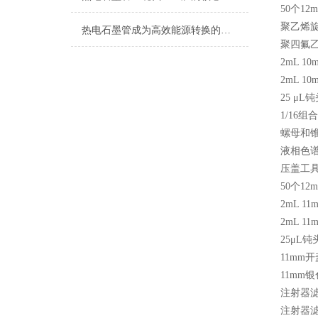
50
个
12
聚乙烯
热电石墨管成为高效能源转换的未来选择
聚四氟
2mL 10
2mL 10
25
μ
L
钝
1/16
组合
螺母和
液相色
压盖工
50
个
12
2mL 11
2mL 11
25
μ
L
钝
11mm
开
11mm
银
注射器
注射器