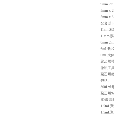
9mm 2m
5mm x 
5mm x 
配套以
11mm
标
11mm
标
8mm 2m
6mL
瓶
6mL
大
聚乙烯
微瓶工
聚乙烯微
包括
:
300L
锥
聚乙烯
9
胶
/
聚四
1.5mL
聚
1.5mL
聚