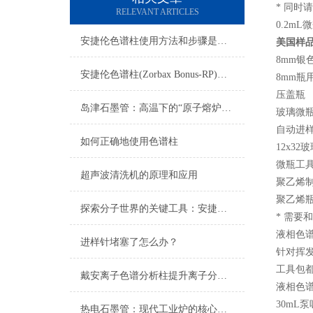
*
同时请
RELEVANT ARTICLES
0.2mL
微
安捷伦色谱柱使用方法和步骤是怎样的？
美国样
8mm
银
安捷伦色谱柱(Zorbax Bonus-RP)：难分离碱性化合物的峰形利器
8mm
瓶
压盖瓶
岛津石墨管：高温下的“原子熔炉”，痕量分析的基石
玻璃微
自动进
如何正确地使用色谱柱
12x32
玻
微瓶工
超声波清洗机的原理和应用
聚乙烯
聚乙烯
探索分子世界的关键工具：安捷伦色谱柱的技术优势与应用
*
需要和
液相色
进样针堵塞了怎么办？
针对挥
工具包
戴安离子色谱分析柱提升离子分析精度与效率
液相色
30mL
泵
热电石墨管：现代工业炉的核心组件