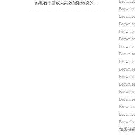
Brownle
热电石墨管成为高效能源转换的未来选择
Brownle
Brownl
Brownl
Brownl
Brownle
Brownle
Brownle
Brownl
Brownl
Brownl
Brownl
Brownl
Brownl
Brownl
Brownl
Brownl
如想获得