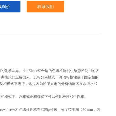
线询价
联系我们
学差异。rkinElmer有合适的色谱柱能提供给您所使用的各
分离模式的主要因素。反相分离模式下流动相极性强于固定相的
在反相模式下进行，这是因为所感兴趣的分析物能溶在水或水和
正相模式下。反相或正相模式下可以使用极性和中性相。
nlee分析色谱柱规格有3或5μ可选，长度范围30–250 mm，内