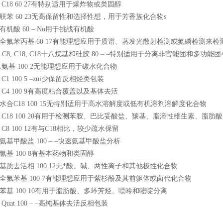
E C18 60 27有特别适用于爆炸物或类固醇
CE联苯 60 23无高保留性和选择性想，用于芳香族化合物s
E有机酸 60 – No用于挑战有机酸
CE全氟苯丙基 60 17有能理想应用于质谱、蒸发光散射检测或氮磷检测
i-5. C8, C18, C18十八烷基和硅胶 80 – –特别适用于分离非官能团和多功
ated.氨基 100 2无能理想应用于碳水化合物
ted C1 100 5 –zui少保留反相烃类包装
ated C4 100 9有高度粘合覆盖以及基体去活
dated水合C18 100 15无特别适用于高水溶解度或低有机溶剂溶解度化合物
dated C18 100 20有用于检测苯胺、巴比妥酸盐、羰基、脂溶性维生素、
ated C8 100 12有与C18相比，较少疏水保留
ated氨基甲酸盐 100 – –快速氨基甲酸盐分析
ated氰基 100 8有基本药物和类固醇
ated基质去活相 100 12无*酸、碱、两性离子和其他极性化合物
dated全氟苯基 100 7有能理想应用于紫杉酚及其前躯体或卤代化合物
ated苯基 100 10有用于脂肪酸、多环芳烃、嘌呤和嘧啶分离
ted Quat 100 – –高纯基体去活反相包装