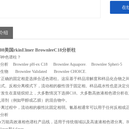
在
介绍
08
美国rkinElmer BrownleeC18分析柱
哪种色谱柱？
lee分析
Brownlee pH-ex C18
Brownlee Aquapore.
Brownlee Spheri-5
lee生物
Brownlee Validated
Brownlee CHOICE.
正确的固定相是选择合适色谱柱。这应基于样品溶解度和样品化合物之间的化
模式。反相分离模式下，流动相的极性强于固定相。样品疏水性也是决定
常发生在直链烷烃上，大多数情况下选择C18。大多数高效液相色谱分析
机溶剂（例如甲醇或乙腈）的混合物中。
分离过程中，流动相的极性比固定相弱。氰基相通常可以用于任何反相或
ee分析
Elmer万能高效液相色谱柱产品线，适用于传统领域以及高速液相色谱分离。Brow