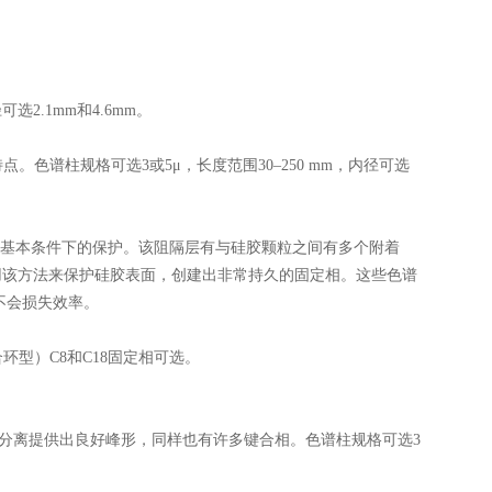
2.1mm和4.6mm。
色谱柱规格可选3或5μ，长度范围30–250 mm，内径可选
提供zui基本条件下的保护。该阻隔层有与硅胶颗粒之间有多个附着
使用该方法来保护硅胶表面，创建出非常持久的固定相。这些色谱
也不会损失效率。
型）C8和C18固定相可选。
分离提供出良好峰形，同样也有许多键合相。色谱柱规格可选3