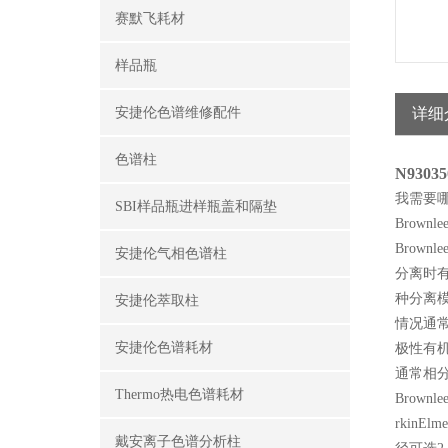
赛默飞耗材
样品瓶
安捷伦色谱维修配件
详细
色谱柱
N93035
我需要
SBI样品瓶进样瓶盖和隔垫
Brown
Brown
安捷伦气相色谱柱
分离时有
种分离
安捷伦萃取柱
情况通
安捷伦色谱耗材
极性有
通常相
Thermo热电色谱耗材
Brownl
rkin
戴安离子色谱分析柱