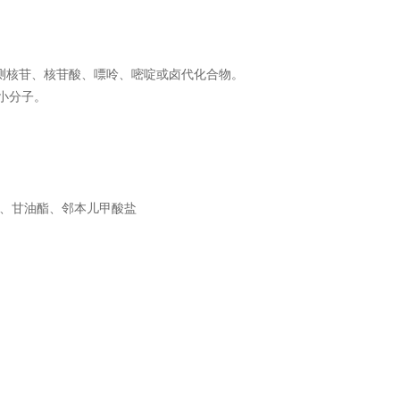
来检测核苷、核苷酸、嘌呤、嘧啶或卤代化合物。
能团小分子。
脂肪酸、甘油酯、邻本儿甲酸盐