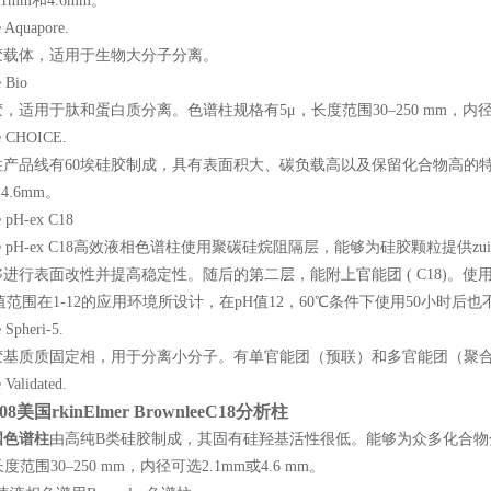
1mm和4.6mm。
 Aquapore.
胶载体，适用于生物大分子分离。
 Bio
，适用于肽和蛋白质分离。色谱柱规格有5μ，长度范围30–250 mm，内径可选
e CHOICE.
产品线有60埃硅胶制成，具有表面积大、碳负载高以及保留化合物高的特点。
和4.6mm。
e pH-ex C18
nlee pH-ex C18高效液相色谱柱使用聚碳硅烷阻隔层，能够为硅胶颗粒
进行表面改性并提高稳定性。随后的第二层，能附上官能团 ( C18)。
值范围在1-12的应用环境所设计，在pH值12，60℃条件下使用50小时后
 Spheri-5.
胶基质质固定相，用于分离小分子。有单官能团（预联）和多官能团（聚合环
 Validated.
08
美国rkinElmer BrownleeC18分析柱
国色谱柱
由高纯B类硅胶制成，其固有硅羟基活性很低。能够为众多化合物
度范围30–250 mm，内径可选2.1mm或4.6 mm。