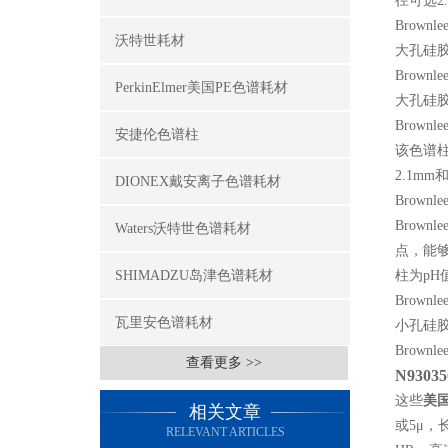
径可选2.
Brownlee
沃特世耗材
大孔硅
Brownlee
PerkinElmer美国PE色谱耗材
大孔硅胶
Brownle
安捷伦色谱柱
该色谱柱
2.1mm
DIONEX戴安离子色谱耗材
Brownle
Brow
Waters沃特世色谱耗材
点，能够
SHIMADZU岛津色谱耗材
柱为pH
Brownlee
瓦里安色谱耗材
小孔硅
Brownlee
查看更多 >>
N93035
这些
美
相关文章
或5μ，长
RELEVANT ARTICLES