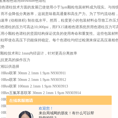
高速液相色谱用Brownlee色谱柱
近液相色谱柱技术方面的发展已使使用小于3μm颗粒包装材料成为现实。与
，而不会降低分离效率，这就意味着高通量和高生产力。为了节约流动相，这
速率 (动相体积) 制在低水平。然而，粒度更小的包装材料会导致工作压
色谱柱的压力可高达10,000psi，而FX15液相色谱系统所用色谱柱压力可高达1
压用小颗粒色谱柱的坚固结构保证优良的使用寿命和重复性。这些包装材
谱柱即使在高压下仍能保持稳定。每个色谱柱均经过检测来保证高压液相
优势
m颗粒技术和2.1mm内径设计，针对更高分离效率
抵抗更高的操作压力
定相以供选择
e HRes联苯 30mm 2.1mm 1.9μm N9303911
e HRes联苯 50mm 2.1mm 1.9μm N9303912
e HRes联苯 100mm 2.1mm 1.9μm N9303913
ee HRes五氟苯基联苯 30mm 2.1mm 1.9μm N9303914
ee HRes五氟苯基联苯 50mm 2.1mm 1.9μm N9303915
ee HRes五氟苯基联苯 100mm 2.1mm 1.9μm N9303916
欢迎您！
e HRes水合C18 30mm 2.1mm 1.9μm N9303917
来自局域网的朋友！有什么可以帮
助您的吗？