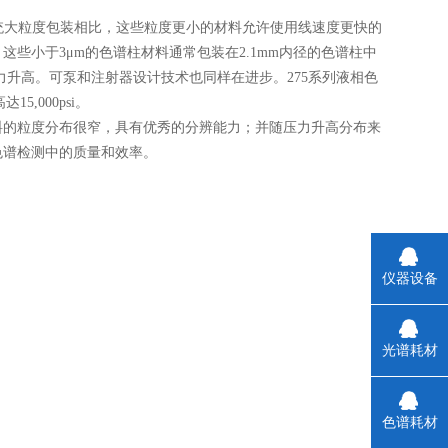
传统大粒度包装相比，这些粒度更小的材料允许使用线速度更快的
些小于3μm的色谱柱材料通常包装在2.1mm内径的色谱柱中
力升高。可泵和注射器设计技术也同样在进步。275系列液相色
5,000psi。
料的粒度分布很窄，具有优秀的分辨能力；并随压力升高分布来
色谱检测中的质量和效率。
仪器设备
光谱耗材
色谱耗材