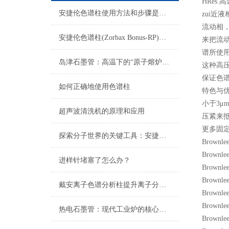
HRes.
安捷伦色谱柱使用方法和步骤是怎样的？
zui
流动相
安捷伦色谱柱(Zorbax Bonus-RP)：难分离碱性化合物的峰形利器
来把流动
谱所使用
岛津石墨管：高温下的“原子熔炉”，痕量分析的基石
这种高
保证色
如何正确地使用色谱柱
特色与
小于3μ
超声波清洗机的原理和应用
压紧来
更多固
探索分子世界的关键工具：安捷伦色谱柱的技术优势与应用
Brownle
Brownle
进样针堵塞了怎么办？
Brownle
Brownl
戴安离子色谱分析柱提升离子分析精度与效率
Brownl
Brownl
热电石墨管：现代工业炉的核心组件
Brownle