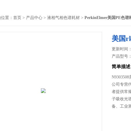
的位置：
首页
>
产品中心
>
液相气相色谱耗材
>
PerkinElmer美国PE色
美国rk
更新时间： 2
产品型号
简单描述
N93035
公司专营
者提供常
子吸收光
备、工业