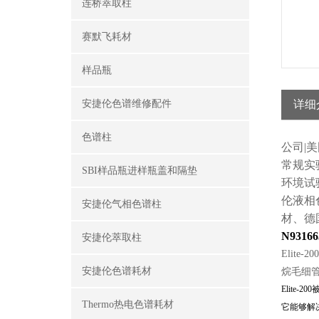
连桥萃取柱
赛默飞耗材
样品瓶
安捷伦色谱维修配件
详细
色谱柱
公司|
常规实
SBI样品瓶进样瓶盖和隔垫
环境试
伦
液相
安捷伦气相色谱柱
材、德
N93166
安捷伦萃取柱
Elite
安捷伦色谱耗材
烷毛细
Elite
Thermo热电色谱耗材
它能够解