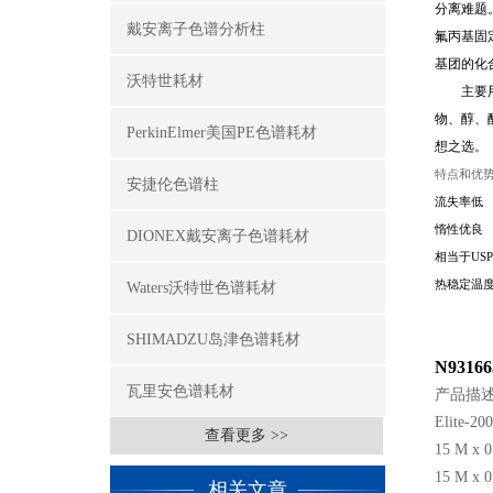
分离难题。
戴安离子色谱分析柱
氟丙基固
基团的化
沃特世耗材
主要用途
物、醇、
PerkinElmer美国PE色谱耗材
想之选。
特点和优
安捷伦色谱柱
流失率低
惰性优良
DIONEX戴安离子色谱耗材
相当于USP
热稳定温度达
Waters沃特世色谱耗材
SHIMADZU岛津色谱耗材
N93166
瓦里安色谱耗材
产品描述
Elite-2
查看更多 >>
15 M x 
15 M x 
相关文章