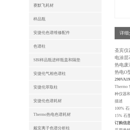
赛默飞耗材
样品瓶
安捷伦色谱维修配件
详细
色谱柱
圣宾仪
电涂层
SBI样品瓶进样瓶盖和隔垫
热电废
热电
O
安捷伦气相色谱柱
290VA19
Therm
安捷伦萃取柱
种仪器
安捷伦色谱耗材
描述
100% 
Thermo热电色谱耗材
15% 石墨
订购信
戴安离子色谱分析柱