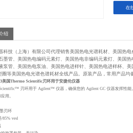
在
介绍
器科技（上海）有限公司代理
销售美国热电光谱耗材、
美国热电
石墨管、美国热电编码元素灯、美国热电非编码元素灯、美国热
液泵管、美国热电泵油、美国热电进样针、美国热电进样杯、美
型圈等美国热电光谱色谱耗材全线产品。原装产品，
常用产品均
3
美国Thermo Scientific刃环用于安捷伦仪器
o Scientific™ 刃环用于 Agilent™ 仪器，确保您的 Agilent 
和应用。
石墨刃环
/85% vesl
息