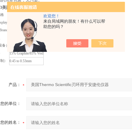
独的泡罩包装，无污染。
3
美国Thermo Scientific刃环用于安捷伦仪器
规格
Pack of 10
欢迎您！
来自局域网的朋友！有什么可以帮
splay
Family
助您的吗？
Brand
Thermo Scientific™
型
15% Graphite/85% Vesl
设备）
Agilent GC Instruments
料
15% Graphite/85% Vesl
公制）
0.45 to 0.53mm
产品：
您的单位：
您的姓名：