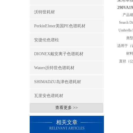
采用单
290VA19
沃特世耗材
产品
Search Di
PerkinElmer美国PE色谱耗材
Umbrella 
类
安捷伦色谱柱
适用于（
材
DIONEX戴安离子色谱耗材
直径（
Waters沃特世色谱耗材
SHIMADZU岛津色谱耗材
瓦里安色谱耗材
查看更多 >>
相关文章
RELEVANT ARTICLES