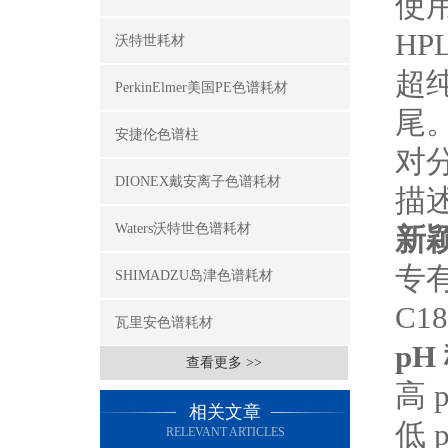
使用
HP
沃特世耗材
超
PerkinElmer美国PE色谱耗材
尾。
安捷伦色谱柱
对
DIONEX戴安离子色谱耗材
描
Waters沃特世色谱耗材
新
专
SHIMADZU岛津色谱耗材
C18
瓦里安色谱耗材
pH
查看更多 >>
高 
相关文章
低 
RELEVANT ARTICLES