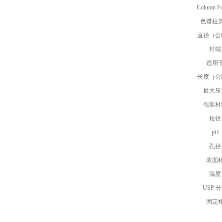
Column F
色谱柱
直径（公
封端
适用
长度（公
最大压
包装材
粒径
pH
孔径
表面
温度
USP 
固定