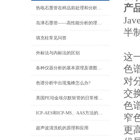
产
热电石墨管在样品前处理和分析测试中的应用优势
Ja
岛津石墨管——高性能分析的理想选择
半制
填充柱常见问答
外标法与内标法的区别
这
色
各种仪器分析的基本原理及谱图表示方法
对
色谱分析中出现鬼峰怎么办?
交
美国PE珀金埃尔默矩管的日常维护与保养技巧
色
ICP-AES和ICP-MS、AAS方法的比较
窄
更
超声波清洗机的原理和应用