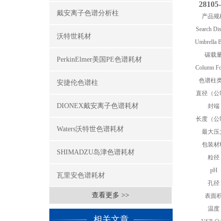
28105-
戴安离子色谱分析柱
产品规
Search Di
沃特世耗材
Umbrella 
碳载
PerkinElmer美国PE色谱耗材
Column Fo
色谱柱
安捷伦色谱柱
直径（公
DIONEX戴安离子色谱耗材
封端
长度（公
Waters沃特世色谱耗材
最大压
包装材
SHIMADZU岛津色谱耗材
粒径
pH
瓦里安色谱耗材
孔径
查看更多 >>
表面
温度
相关文章