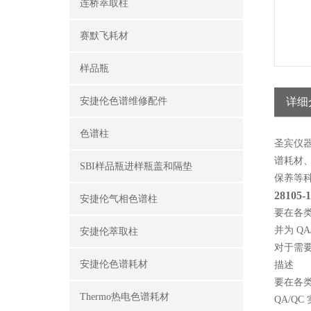
连桥萃取柱
赛默飞耗材
样品瓶
安捷伦色谱维修配件
详细
色谱柱
圣宾仪
谱耗材
SBI样品瓶进样瓶盖和隔垫
保养
等
28105-
安捷伦气相色谱柱
要在各类应
并为 Q
安捷伦萃取柱
对于需要更
安捷伦色谱耗材
描述
要在各类应
Thermo热电色谱耗材
QA/Q