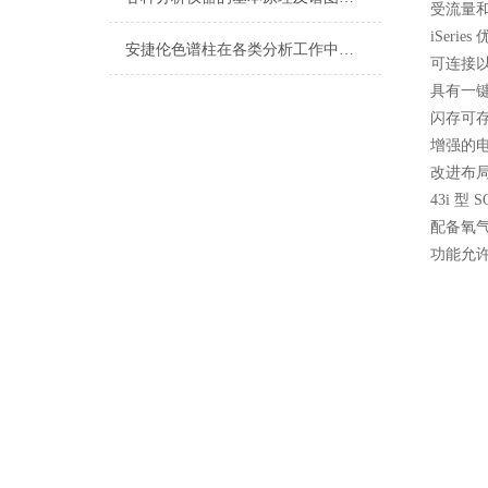
受流量
iSerie
安捷伦色谱柱在各类分析工作中的应用价值
可连接
具有一
闪存可
增强的
改进布
43i 
配备氧气
功能允许