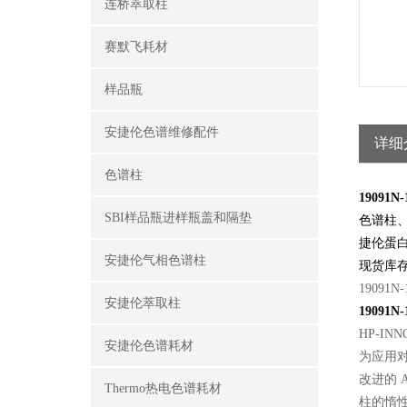
连桥萃取柱
赛默飞耗材
样品瓶
安捷伦色谱维修配件
详细
色谱柱
19091
SBI样品瓶进样瓶盖和隔垫
色谱柱
捷伦蛋
安捷伦气相色谱柱
现货库
19091N-1
安捷伦萃取柱
19091
HP-I
安捷伦色谱耗材
为应用
改进的 A
Thermo热电色谱耗材
柱的惰