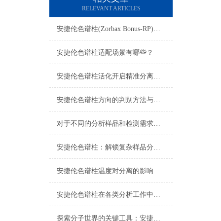
RELEVANT ARTICLES
安捷伦色谱柱(Zorbax Bonus-RP)：难分离碱性化合物的峰形利器
安捷伦色谱柱适配场景有哪些？
安捷伦色谱柱活化开启精准分离的关键序章
安捷伦色谱柱方向的判别方法与重要性
对于不同的分析样品和检测需求，安捷伦色谱柱应选择何种类型的流动相或载气？
安捷伦色谱柱：解锁复杂样品分离的“神奇钥匙”
安捷伦色谱柱温度对分离的影响
安捷伦色谱柱在各类分析工作中的应用价值
探索分子世界的关键工具：安捷伦色谱柱的技术优势与应用