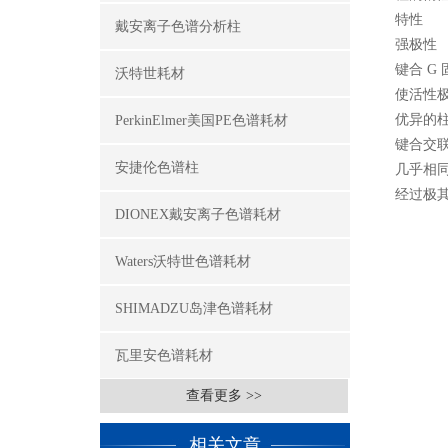
特性
戴安离子色谱分析柱
强极性
键合 G
沃特世耗材
使活性
优异的
PerkinElmer美国PE色谱耗材
键合交
安捷伦色谱柱
几乎相同于
经过极其
DIONEX戴安离子色谱耗材
Waters沃特世色谱耗材
SHIMADZU岛津色谱耗材
瓦里安色谱耗材
查看更多 >>
相关文章