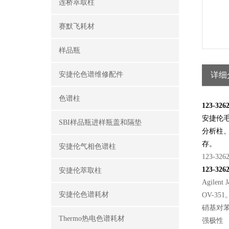
连桥萃取柱
赛默飞耗材
样品瓶
安捷伦色谱维修配件
详细
色谱柱
123-3
安捷伦
SBI样品瓶进样瓶盖和隔垫
分析柱
存。
安捷伦气相色谱柱
123-326
123-3
安捷伦萃取柱
Agil
安捷伦色谱耗材
OV-351
硝基对
Thermo热电色谱耗材
强极性