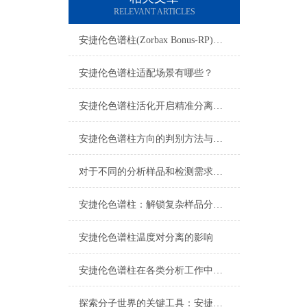
RELEVANT ARTICLES
安捷伦色谱柱(Zorbax Bonus-RP)：难分离碱性化合物的峰形利器
安捷伦色谱柱适配场景有哪些？
安捷伦色谱柱活化开启精准分离的关键序章
安捷伦色谱柱方向的判别方法与重要性
对于不同的分析样品和检测需求，安捷伦色谱柱应选择何种类型的流动相或载气？
安捷伦色谱柱：解锁复杂样品分离的“神奇钥匙”
安捷伦色谱柱温度对分离的影响
安捷伦色谱柱在各类分析工作中的应用价值
探索分子世界的关键工具：安捷伦色谱柱的技术优势与应用