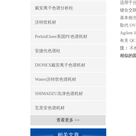
适用于
戴安离子色谱分析柱
键合交
基本相当于
沃特世耗材
取代 OV-
Agil
PerkinElmer美国PE色谱耗材
有关 Q
注：
不推
安捷伦色谱柱
相似的
DIONEX戴安离子色谱耗材
Waters沃特世色谱耗材
SHIMADZU岛津色谱耗材
瓦里安色谱耗材
查看更多 >>
相关文章