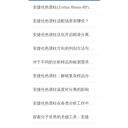
安捷伦色谱柱(Zorbax Bonus-RP)：难分离碱性化合物的峰形利器
安捷伦色谱柱适配场景有哪些？
安捷伦色谱柱活化开启精准分离的关键序章
安捷伦色谱柱方向的判别方法与重要性
对于不同的分析样品和检测需求，安捷伦色谱柱应选择何种类型的流动相或载气？
安捷伦色谱柱：解锁复杂样品分离的“神奇钥匙”
安捷伦色谱柱温度对分离的影响
安捷伦色谱柱在各类分析工作中的应用价值
探索分子世界的关键工具：安捷伦色谱柱的技术优势与应用