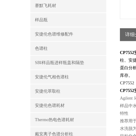
赛默飞耗材
样品瓶
安捷伦色谱维修配件
详细
色谱柱
CP755
柱、安
SBI样品瓶进样瓶盖和隔垫
蛋白分
库存。
安捷伦气相色谱柱
CP755
CP755
安捷伦萃取柱
Agil
安捷伦色谱耗材
样品中
特性
Thermo热电色谱耗材
推荐用
水洗脱
戴安离子色谱分析柱