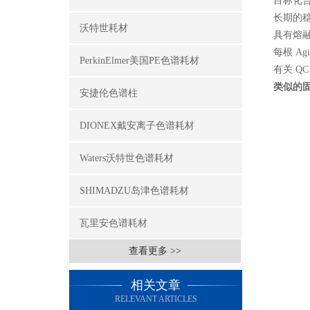
目标化
长期的
沃特世耗材
具有熔融石
每根 A
PerkinElmer美国PE色谱耗材
有关 Q
类似的
安捷伦色谱柱
DIONEX戴安离子色谱耗材
Waters沃特世色谱耗材
SHIMADZU岛津色谱耗材
瓦里安色谱耗材
查看更多 >>
相关文章
RELEVANT ARTICLES