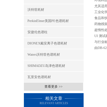
环境样品
尤其适用于 
沃特世耗材
工业化
食品和
PerkinElmer美国PE色谱耗材
药物残留溶
超惰性
安捷伦色谱柱
UI 测
与行业标
DIONEX戴安离子色谱耗材
由DB-
Waters沃特世色谱耗材
SHIMADZU岛津色谱耗材
瓦里安色谱耗材
查看更多 >>
相关文章
RELEVANT ARTICLES