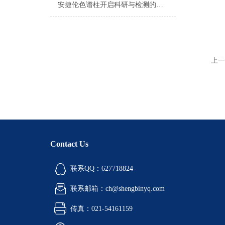
安捷伦色谱柱开启科研与检测的新篇章
上一
Contact Us
联系QQ：627718824
联系邮箱：ch@shengbinyq.com
传真：021-54161159