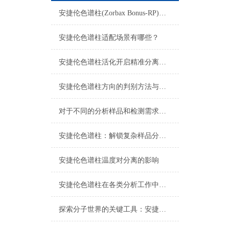
安捷伦色谱柱(Zorbax Bonus-RP)：难分离碱性化合物的峰形利器
安捷伦色谱柱适配场景有哪些？
安捷伦色谱柱活化开启精准分离的关键序章
安捷伦色谱柱方向的判别方法与重要性
对于不同的分析样品和检测需求，安捷伦色谱柱应选择何种类型的流动相或载气？
安捷伦色谱柱：解锁复杂样品分离的“神奇钥匙”
安捷伦色谱柱温度对分离的影响
安捷伦色谱柱在各类分析工作中的应用价值
探索分子世界的关键工具：安捷伦色谱柱的技术优势与应用