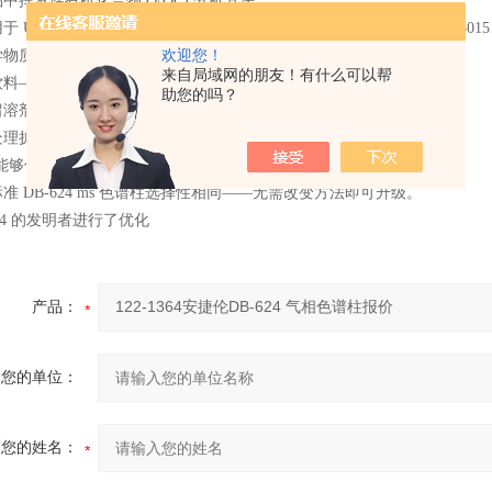
中挥发性有机化合物 (VOC) 分析方法
U.S. EPA 方法：501.3、502.2、503.1、524.2、601、602、8010、8015、
欢迎您！
学物质分析——溶剂、石化产品、化学品
来自局域网的朋友！有什么可以帮
饮料——酒类、杂醇油
助您的吗？
剂，按照 USP <467>
处理扩展了应用范围，使低分子量酸性化合物均能得到良好峰形
试能够保证每根色谱柱的优异性能
准 DB-624 ms 色谱柱选择性相同——无需改变方法即可升级。
624 的发明者进行了优化
产品：
您的单位：
您的姓名：