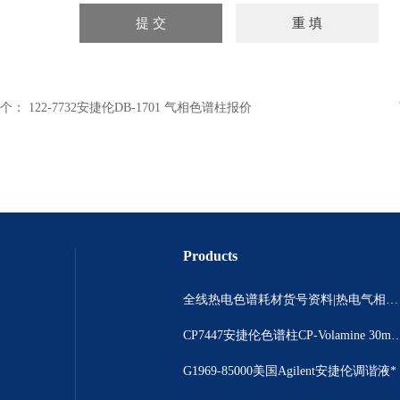
个：
122-7732安捷伦DB-1701 气相色谱柱报价
Products
全线热电色谱耗材货号资料|热电气相色谱耗材货号|热电气相色谱耗材货号总代理
CP7447安捷伦色谱柱CP-Volamine 3
G1969-85000美国Agilent安捷伦调谐液*