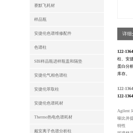
赛默飞耗材
样品瓶
安捷伦色谱维修配件
详细
色谱柱
122-1
柱、安
SBI样品瓶进样瓶盖和隔垫
蛋白分
库存。
安捷伦气相色谱柱
122-136
安捷伦萃取柱
122-1
安捷伦色谱耗材
Agil
Thermo热电色谱耗材
噪比并
特性
戴安离子色谱分析柱