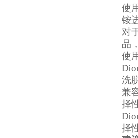
使用
铵
对
品
使用
Di
洗脱
兼
择
Di
择