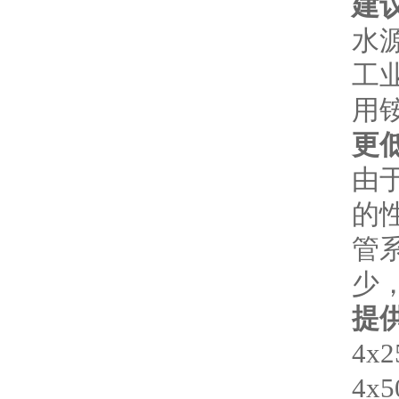
建
水
工
用
更
由于
的性
管
少
提
4x
4x