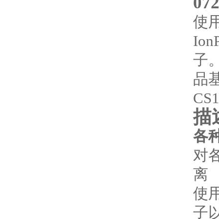
07
使用
Io
子
品
CS
描
各
对
离
使用
子