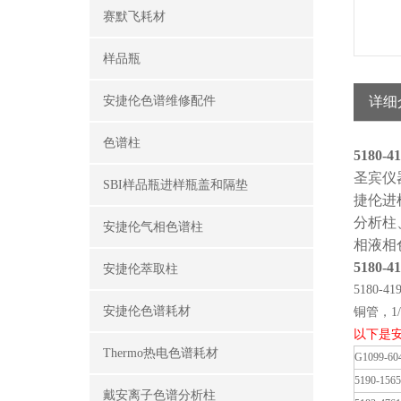
赛默飞耗材
样品瓶
安捷伦色谱维修配件
详细
色谱柱
5180-4
圣宾仪
SBI样品瓶进样瓶盖和隔垫
捷伦进
分析柱
安捷伦气相色谱柱
相液相
5180-4
安捷伦萃取柱
5180-41
安捷伦色谱耗材
铜管，1/
以下是
Thermo热电色谱耗材
G1099-60
5190-1565
戴安离子色谱分析柱