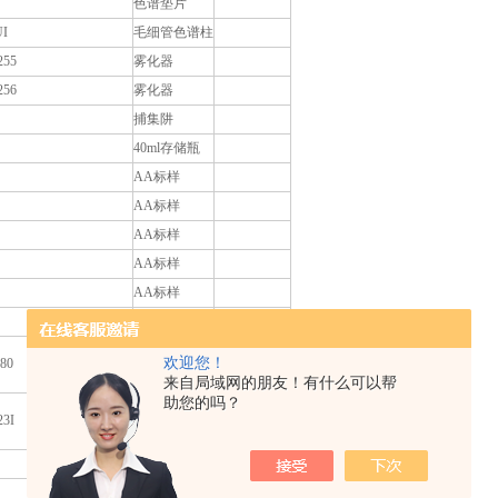
色谱垫片
UI
毛细管色谱柱
255
雾化器
256
雾化器
捕集阱
40ml存储瓶
AA标样
AA标样
AA标样
AA标样
AA标样
AA标样
点火火花塞组
欢迎您！
680
件
来自局域网的朋友！有什么可以帮
助您的吗？
HP-INNOWax
23I
毛细管色谱柱
密封垫圈
衬管