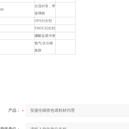
分流衬管，带
540
玻璃棉
OPA衍生剂
FMOC衍生剂
硼酸盐缓冲液
氧气/水分捕
集阱
产品：
您的单位：