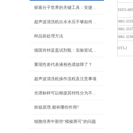
探索分子世界的关键工具：安捷伦色谱柱的技术优势与应用
19251-60
5061-3335
超声波清洗机出水水压不够如何排查
5061-3337
样品前处理方法
5061-3339
OT3-2
德国肖特蓝盖试剂瓶：实验室试剂储存与样本管理的全球黄金标准
重现性差代表液相色谱故障了？
超声波清洗机操作流程及注意事项
光谱标样可以根据其特性分为不同种类
烘箱原理,都有哪些作用?
细胞培养中那些“模棱两可”的问题