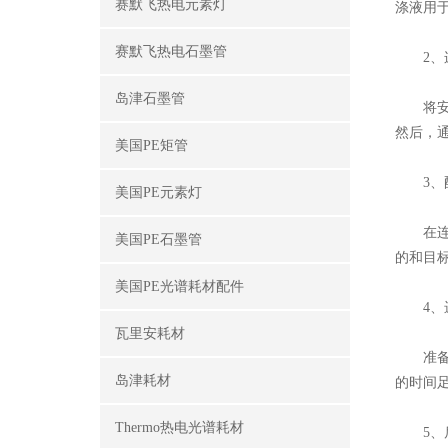
赛默飞热电元素灯
涤液用
赛默飞热电石墨管
2、连
岛津石墨管
将安捷
然后，
美国PE矩管
3、配
美国PE元素灯
在连接
美国PE石墨管
的和目
美国PE光谱耗材配件
4、进
瓦里安耗材
准备好
岛津耗材
的时间
Thermo热电光谱耗材
5、